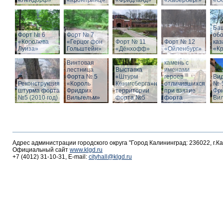
«Лендорф»
«Кронпринц»
«Фридланд»
«Хаберберг»
«О
Ба
Форт № 6
Форт № 7
об
«Королева
«Герцог фон
Форт № 11
Форт № 12
ка
Луиза»
Гольштейн»
«Дёнхофф»
«Ойленбург»
«К
Мемориальный
Винтовая
камень с
лестница
Выставка
именами
Форта № 5
«Штурм
героев
Вид
Реконструкция
«Король
Кёнигсберга»на
отличившихся
№-5
штурма форта
Фридрих
территории
при взятие
Фр
№5 (2010 год)
Вильгельм»
форта №5
форта
Ви
Адрес администрации городского округа "Город Калининград: 236022, г.К
Официальный сайт
www.klgd.ru
+7 (4012) 31-10-31, E-mail:
cityhall@klgd.ru