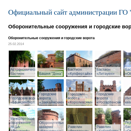
Официальный сайт администрации ГО 
Оборонительные сооружения и городские во
Оборонительные сооружения и городские ворота
25.02.2014
Астрономический
Бастион
Бастион
Ба
бастион
Башня "Дона"
«Купфертайх»
«Литауен»
«О
Городские
Городские
Городские
Городские ворота
ворота
ворота
ворота
Ин
«Бранденбургские»
«Закхаймские»
«Королевские»
«Росгартенские»
ка
Межфортовое
сооружение
Оборонительная
Ре
№ 5А
казарма
Равелин
Равелин
ба