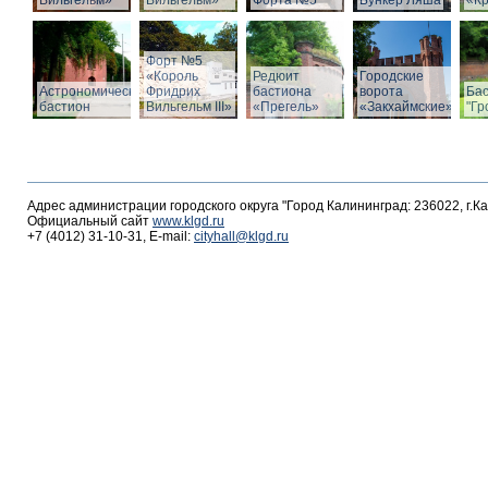
Вильгельм»
Вильгельм»
Форта №5
Бункер Ляша
«К
Форт №5
«Король
Редюит
Городские
Астрономический
Фридрих
бастиона
ворота
Ба
бастион
Вильгельм III»
«Прегель»
«Закхаймские»
"Гр
Адрес администрации городского округа "Город Калининград: 236022, г.К
Официальный сайт
www.klgd.ru
+7 (4012) 31-10-31, E-mail:
cityhall@klgd.ru