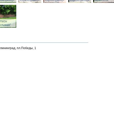
ронпринц»
«Кронпринц»
«Кронпринц»
«Кронпринц»
Врангеля
стион
ольман"
алининград, пл.Победы, 1