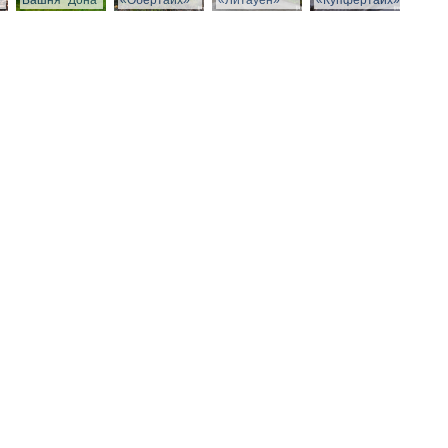
Башня "Дона"
«Обертайх»
«Литауен»
«Купфертайх»