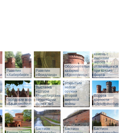
Мемориальный
камень с
именами
героев
Оборонительная
отличившихся
Равелин
Равелин
казарма
при взятие
рия»
«Хаберберг»
«Фридланд»
«Кронпринц»
форта
Выставка под
открытым
Выставка
небом
«Штурм
оружия
Кёнигсберга»на
Второй
Ворота
Городские ворота
территории
мировой
крепости
е»
«Бранденбургские»
форта №5
войны
«Фридрихсбург»
Бастион
Бастион
Бастион