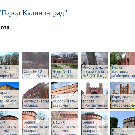
"Город Калининград"
рота
рт № 3
Реконструкция
Редюит
роль
Форт № 12
Форт № 11
штурма форта
бастиона
дрих III"
«Ойленбург»
«Дёнхофф»
№5 (2010 год)
«Обсервато
зармы
нгельского
Здание
Городские
Городские
асирского
Интендантская
оборонительной
ворота
ворота
ка
казарма
казармы
«Росгартенские»
«Королевски
шня
Башня
Башня
Башня
оронительной
оборонительной
оборонительной
оборонительной
зармы
казармы
казармы
казармы
Башня