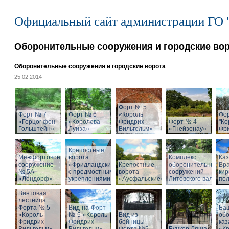
Официальный сайт администрации ГО 
Оборонительные сооружения и городские во
Оборонительные сооружения и городские ворота
25.02.2014
Форт № 5
Форт № 7
Форт № 6
«Король
Фо
«Герцог фон
«Королева
Фридрих
Форт № 4
"Ко
Гольштейн»
Луиза»
Вильгельм»
«Гнейзенау»
Фри
Крепостные
Межфортовое
ворота
Комплекс
Ка
сооружение
«Фридландские»
Крепостные
оборонительных
Вра
№ 5А
с предмостными
ворота
сооружений
кир
«Лендорф»
укреплениями
«Аусфальские»
Литовского вала
пол
Винтовая
лестница
Форта № 5
Вид-на-Форт-
Ба
«Король
№-5-«Король-
Вид из
об
Фридрих
Фридрих-
бойницы
ка