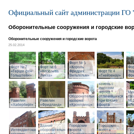
Официальный сайт администрации ГО 
Оборонительные сооружения и городские во
Оборонительные сооружения и городские ворота
25.02.2014
Форт № 5
Форт № 7
Форт № 6
«Король
Фо
«Герцог фон
«Королева
Фридрих
Форт № 4
"Ко
Гольштейн»
Луиза»
Вильгельм»
«Гнейзенау»
Фри
Мемориальный
камень с
именами
героев
Ме
Оборонительная
отличившихся
со
Равелин
Равелин
казарма
при взятие
№ 
«Хаберберг»
«Фридланд»
«Кронпринц»
форта
«Л
Здание
Городские
Городские
Интендантская
оборонительной
ворота
ворота
Гор