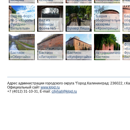
казарма
казармы
«Росгартенские»
«Королевские»
«Бр
Вид-на-Форт-
Башня
Ба
№-5-«Король-
Вид из
оборонительной
об
Фридрих-
бойницы
казармы
ка
Вильгельм»
Форта №5
Бункер Ляша
«Кронпринц»
«К
Фо
«К
Бастион
Бастион
Бастион
Астрономический
Фр
«Обертайх»
«Литауен»
«Купфертайх»
бастион
Вил
Адрес администрации городского округа "Город Калининград: 236022, г.К
Официальный сайт
www.klgd.ru
+7 (4012) 31-10-31, E-mail:
cityhall@klgd.ru