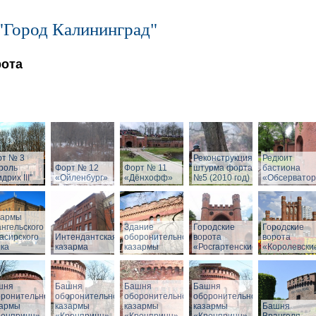
"Город Калининград"
рота
рт № 3
Реконструкция
Редюит
роль
Форт № 12
Форт № 11
штурма форта
бастиона
дрих III"
«Ойленбург»
«Дёнхофф»
№5 (2010 год)
«Обсервато
зармы
нгельского
Здание
Городские
Городские
асирского
Интендантская
оборонительной
ворота
ворота
ка
казарма
казармы
«Росгартенские»
«Королевски
шня
Башня
Башня
Башня
оронительной
оборонительной
оборонительной
оборонительной
зармы
казармы
казармы
казармы
Башня