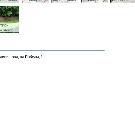
ронпринц»
«Кронпринц»
«Кронпринц»
«Кронпринц»
Врангеля
стион
ольман"
алининград, пл.Победы, 1