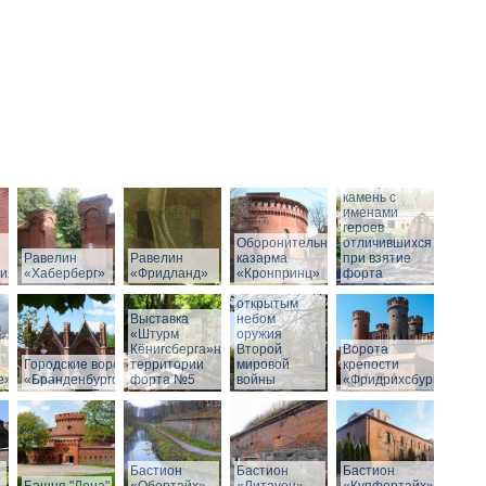
Мемориальный
камень с
именами
героев
Оборонительная
отличившихся
Равелин
Равелин
казарма
при взятие
рия»
«Хаберберг»
«Фридланд»
«Кронпринц»
форта
Выставка под
открытым
Выставка
небом
«Штурм
оружия
Кёнигсберга»на
Второй
Ворота
Городские ворота
территории
мировой
крепости
е»
«Бранденбургские»
форта №5
войны
«Фридрихсбург»
Бастион
Бастион
Бастион