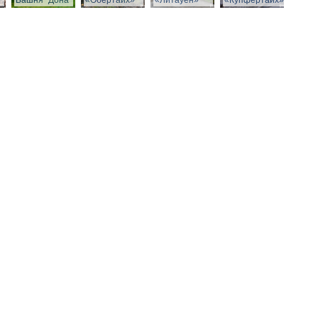
Башня "Дона"
«Обертайх»
«Литауен»
«Купфертайх»