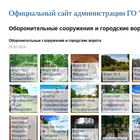
Официальный сайт администрации ГО 
Оборонительные сооружения и городские во
Оборонительные сооружения и городские ворота
25.02.2014
Форт № 5
Форт № 7
Форт № 6
«Король
Фо
«Герцог фон
«Королева
Фридрих
Форт № 4
"Ко
Гольштейн»
Луиза»
Вильгельм»
«Гнейзенау»
Фри
Крепостные
Межфортовое
ворота
Комплекс
Ка
сооружение
«Фридландские»
Крепостные
оборонительных
Вра
№ 5А
с предмостными
ворота
сооружений
кир
«Лендорф»
укреплениями
«Аусфальские»
Литовского вала
пол
Винтовая
лестница
Форта № 5
Вид-на-Форт-
Ба
«Король
№-5-«Король-
Вид из
об
Фридрих
Фридрих-
бойницы
ка