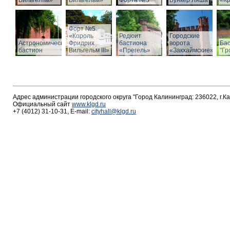
Вильгельм»
Вильгельм»
Форта №5
Бункер Ляша
«К
Форт №5
«Король
Редюит
Городские
Астрономический
Фридрих
бастиона
ворота
Ба
бастион
Вильгельм III»
«Прегель»
«Закхаймские»
"Гр
Адрес администрации городского округа "Город Калининград: 236022, г.К
Официальный сайт
www.klgd.ru
+7 (4012) 31-10-31, E-mail:
cityhall@klgd.ru