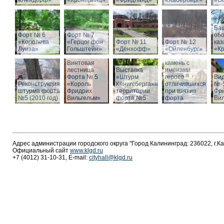
«Лендорф»
«Кронпринц»
«Фридланд»
«Хаберберг»
«О
Ба
Форт № 6
Форт № 7
об
«Королева
«Герцог фон
Форт № 11
Форт № 12
ка
Луиза»
Гольштейн»
«Дёнхофф»
«Ойленбург»
«К
Мемориальный
Винтовая
камень с
лестница
Выставка
именами
Форта № 5
«Штурм
героев
Вид
Реконструкция
«Король
Кёнигсберга»на
отличившихся
№-5
штурма форта
Фридрих
территории
при взятие
Фр
№5 (2010 год)
Вильгельм»
форта №5
форта
Ви
Адрес администрации городского округа "Город Калининград: 236022, г.К
Официальный сайт
www.klgd.ru
+7 (4012) 31-10-31, E-mail:
cityhall@klgd.ru