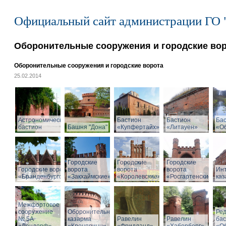
Официальный сайт администрации ГО 
Оборонительные сооружения и городские во
Оборонительные сооружения и городские ворота
25.02.2014
Астрономический
Бастион
Бастион
Ба
бастион
Башня "Дона"
«Купфертайх»
«Литауен»
«О
Городские
Городские
Городские
Городские ворота
ворота
ворота
ворота
Ин
«Бранденбургские»
«Закхаймские»
«Королевские»
«Росгартенские»
ка
Межфортовое
сооружение
Оборонительная
Ре
№ 5А
казарма
Равелин
Равелин
ба