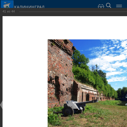
КАЛИНИНГРАД
41
из
44
Город Калининград
›
Город
›
Фотогалерея
›
Калининград
›
Оборонительные сооружения и городские ворота
Оборонительные сооружения и городские ворота
Оборонительные сооружения и городские ворота
25.02.2014