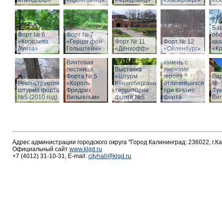
«Лендорф»
«Кронпринц»
«Фридланд»
«Хаберберг»
«О
Ба
Форт № 6
Форт № 7
об
«Королева
«Герцог фон
Форт № 11
Форт № 12
ка
Луиза»
Гольштейн»
«Дёнхофф»
«Ойленбург»
«К
Мемориальный
Винтовая
камень с
лестница
Выставка
именами
Форта № 5
«Штурм
героев
Вид
Реконструкция
«Король
Кёнигсберга»на
отличившихся
№-5
штурма форта
Фридрих
территории
при взятие
Фр
№5 (2010 год)
Вильгельм»
форта №5
форта
Ви
Адрес администрации городского округа "Город Калининград: 236022, г.К
Официальный сайт
www.klgd.ru
+7 (4012) 31-10-31, E-mail:
cityhall@klgd.ru