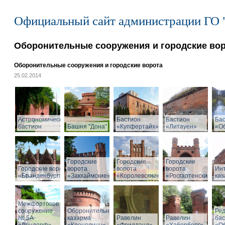
Официальный сайт администрации ГО 
Оборонительные сооружения и городские во
Оборонительные сооружения и городские ворота
25.02.2014
Астрономический
Бастион
Бастион
Ба
бастион
Башня "Дона"
«Купфертайх»
«Литауен»
«О
Городские
Городские
Городские
Городские ворота
ворота
ворота
ворота
Ин
«Бранденбургские»
«Закхаймские»
«Королевские»
«Росгартенские»
ка
Межфортовое
сооружение
Оборонительная
Ре
№ 5А
казарма
Равелин
Равелин
ба