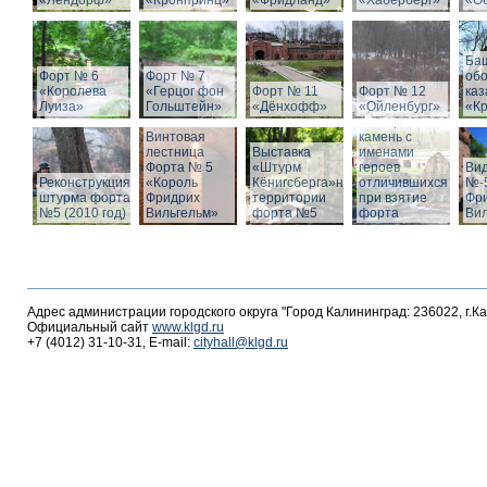
«Лендорф»
«Кронпринц»
«Фридланд»
«Хаберберг»
«О
Ба
Форт № 6
Форт № 7
об
«Королева
«Герцог фон
Форт № 11
Форт № 12
ка
Луиза»
Гольштейн»
«Дёнхофф»
«Ойленбург»
«К
Мемориальный
Винтовая
камень с
лестница
Выставка
именами
Форта № 5
«Штурм
героев
Вид
Реконструкция
«Король
Кёнигсберга»на
отличившихся
№-5
штурма форта
Фридрих
территории
при взятие
Фр
№5 (2010 год)
Вильгельм»
форта №5
форта
Ви
Адрес администрации городского округа "Город Калининград: 236022, г.К
Официальный сайт
www.klgd.ru
+7 (4012) 31-10-31, E-mail:
cityhall@klgd.ru