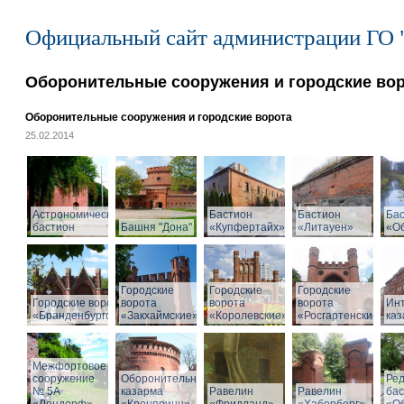
Официальный сайт администрации ГО 
Оборонительные сооружения и городские во
Оборонительные сооружения и городские ворота
25.02.2014
Астрономический
Бастион
Бастион
Ба
бастион
Башня "Дона"
«Купфертайх»
«Литауен»
«О
Городские
Городские
Городские
Городские ворота
ворота
ворота
ворота
Ин
«Бранденбургские»
«Закхаймские»
«Королевские»
«Росгартенские»
ка
Межфортовое
сооружение
Оборонительная
Ре
№ 5А
казарма
Равелин
Равелин
ба