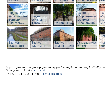
казарма
казармы
«Росгартенские»
«Королевские»
«Бр
Вид-на-Форт-
Башня
Ба
№-5-«Король-
Вид из
оборонительной
об
Фридрих-
бойницы
казармы
ка
Вильгельм»
Форта №5
Бункер Ляша
«Кронпринц»
«К
Фо
«К
Бастион
Бастион
Бастион
Астрономический
Фр
«Обертайх»
«Литауен»
«Купфертайх»
бастион
Вил
Адрес администрации городского округа "Город Калининград: 236022, г.К
Официальный сайт
www.klgd.ru
+7 (4012) 31-10-31, E-mail:
cityhall@klgd.ru