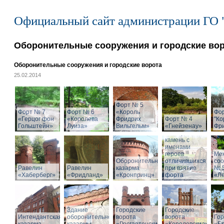
Официальный сайт администрации ГО 
Оборонительные сооружения и городские во
Оборонительные сооружения и городские ворота
25.02.2014
Форт № 5
Форт № 7
Форт № 6
«Король
Фо
«Герцог фон
«Королева
Фридрих
Форт № 4
"Ко
Гольштейн»
Луиза»
Вильгельм»
«Гнейзенау»
Фри
Мемориальный
камень с
именами
героев
Ме
Оборонительная
отличившихся
со
Равелин
Равелин
казарма
при взятие
№ 
«Хаберберг»
«Фридланд»
«Кронпринц»
форта
«Л
Здание
Городские
Городские
Интендантская
оборонительной
ворота
ворота
Гор