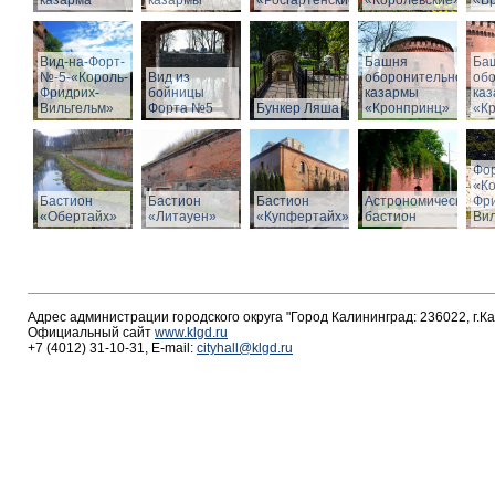
казарма
казармы
«Росгартенские»
«Королевские»
«Бр
Вид-на-Форт-
Башня
Ба
№-5-«Король-
Вид из
оборонительной
об
Фридрих-
бойницы
казармы
ка
Вильгельм»
Форта №5
Бункер Ляша
«Кронпринц»
«К
Фо
«К
Бастион
Бастион
Бастион
Астрономический
Фр
«Обертайх»
«Литауен»
«Купфертайх»
бастион
Вил
Адрес администрации городского округа "Город Калининград: 236022, г.К
Официальный сайт
www.klgd.ru
+7 (4012) 31-10-31, E-mail:
cityhall@klgd.ru