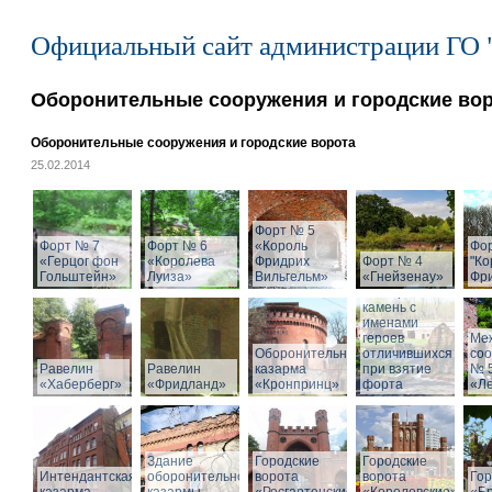
Официальный сайт администрации ГО 
Оборонительные сооружения и городские во
Оборонительные сооружения и городские ворота
25.02.2014
Форт № 5
Форт № 7
Форт № 6
«Король
Фо
«Герцог фон
«Королева
Фридрих
Форт № 4
"Ко
Гольштейн»
Луиза»
Вильгельм»
«Гнейзенау»
Фри
Мемориальный
камень с
именами
героев
Ме
Оборонительная
отличившихся
со
Равелин
Равелин
казарма
при взятие
№ 
«Хаберберг»
«Фридланд»
«Кронпринц»
форта
«Л
Здание
Городские
Городские
Интендантская
оборонительной
ворота
ворота
Гор