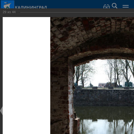
КАЛИНИНГРАД
29
из
44
Город Калининград
›
Город
›
Фотогалерея
›
Калининград
›
Оборонительные сооружения и городские ворота
Оборонительные сооружения и городские ворота
Оборонительные сооружения и городские ворота
25.02.2014