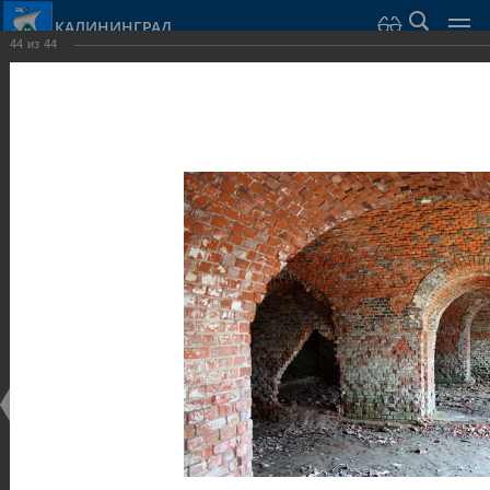
КАЛИНИНГРАД
44
из
44
Город Калининград
›
Город
›
Фотогалерея
›
Калининград
›
Оборонительные сооружения и городские ворота
Оборонительные сооружения и городские ворота
Оборонительные сооружения и городские ворота
25.02.2014