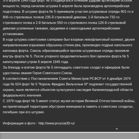
3-5 апреля 1945 года форт № 5 подвергался огневым ударам артиллерии особой
мощности, перед началом штурма 6 апреля была произведена артиллерийская
подготовка. В штурме форта № 5 принимали участия штурмовые отряды 801-го и
806-го стрелковых полков 235-й стрелковой дивизии, 1-й батальон 732-го
стрелкового полка и 2-й батальон 550-го стрелкового полка 126-й стрелковой
дивизии усиленные танками, орудиями и самоходными артиллерийскими
установками.
В ходе штурма советскими саперами был взорван левофланговый каземат, двумя
направленными взрывами обрушены стенки рва, произведен подрыв напольного
капонира форта. Сквозь образовавшийся пролом штурмовые отряды проникли
внутрь форта № 5. После упорного продолжительного боя гарнизон форта № 5
капитулировал утром 8 апреля 1945 года.
За блокаду и взятие форта № 5 пятнадцать советских солдат и офицеров были
удостоены звания Героя Советского Союза.
В соответствии с Постановлением Совета Министров РСФСР от 4 декабря 1974
года № 624 форт № 5 "Король Фридрих Вильгельм III" подлежит государственной
охране, ныне является объектом культурного наследия Калининградской области
федерального значения.
С 1979 года форт № 5 имеет статус музея истории Великой Отечественной войны,
на прилегающей территории обустроен мемориал в память о советских солдатах,
погибших при его штурме.
Информация и фото - http://www.prussia39.ru/