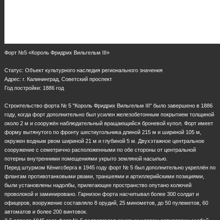
Форт №5 «Король Фридрих Вильгельм III»
Статус: Объект культурного наследия регионального значения
Адрес: г. Калининград, Советский проспект
Год постройки: 1886 год
Строительство форта № 5 "Король Фридрих Вильгельм III" было завершено в 1886
году, когда форт дополнительно был усилен железобетонным покрытием толщиной
около 2 м и сооружён наблюдательный вращающийся броневой купол. Форт имеет
форму вытянутого по фронту шестиугольника длиной 215 м и шириной 105 м,
окружен водным рвом шириной 21 м и глубиной 5 м. Двухэтажное центральное
сооружение с семетрично расположенными по обе стороны от центральной
потерны внутренними помещениями укрыто земляной насыпью.
Перед штурмом Кёнигсберга в 1945 году форт № 5 был дополнительно укреплён по
флангам противотанковыми рвами, траншеями и артиллерийскими позициями,
были установлены надолбы, прилегающее пространство опутано колючей
проволокой и заминировано. Гарнизон форта насчитывал более 300 солдат и
офицеров, вооружение составляло 8 орудий, 25 минометов, до 50 пулеметов, 60
автоматов и более 200 винтовок.