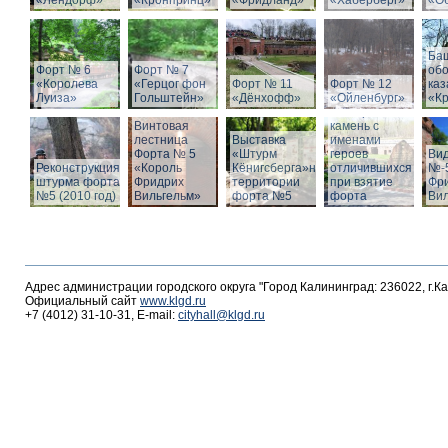
«Лендорф»
«Кронпринц»
«Фридланд»
«Хаберберг»
«О
Ба
Форт № 6
Форт № 7
об
«Королева
«Герцог фон
Форт № 11
Форт № 12
ка
Луиза»
Гольштейн»
«Дёнхофф»
«Ойленбург»
«К
Мемориальный
Винтовая
камень с
лестница
Выставка
именами
Форта № 5
«Штурм
героев
Вид
Реконструкция
«Король
Кёнигсберга»на
отличившихся
№-5
штурма форта
Фридрих
территории
при взятие
Фр
№5 (2010 год)
Вильгельм»
форта №5
форта
Ви
Адрес администрации городского округа "Город Калининград: 236022, г.К
Официальный сайт
www.klgd.ru
+7 (4012) 31-10-31, E-mail:
cityhall@klgd.ru