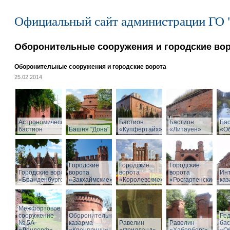
Официальный сайт администрации ГО 
Оборонительные сооружения и городские во
Оборонительные сооружения и городские ворота
25.02.2014
Астрономический
Бастион
Бастион
Ба
бастион
Башня "Дона"
«Купфертайх»
«Литауен»
«О
Городские
Городские
Городские
Городские ворота
ворота
ворота
ворота
Ин
«Бранденбургские»
«Закхаймские»
«Королевские»
«Росгартенские»
ка
Межфортовое
сооружение
Оборонительная
Ре
№ 5А
казарма
Равелин
Равелин
ба