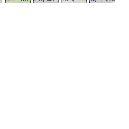
Башня "Дона"
«Обертайх»
«Литауен»
«Купфертайх»