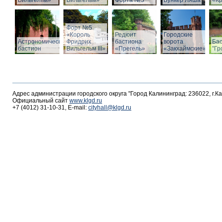
Вильгельм»
Вильгельм»
Форта №5
Бункер Ляша
«К
Форт №5
«Король
Редюит
Городские
Астрономический
Фридрих
бастиона
ворота
Ба
бастион
Вильгельм III»
«Прегель»
«Закхаймские»
"Гр
Адрес администрации городского округа "Город Калининград: 236022, г.К
Официальный сайт
www.klgd.ru
+7 (4012) 31-10-31, E-mail:
cityhall@klgd.ru