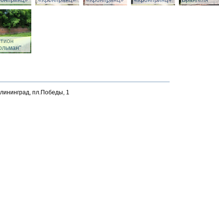
ронпринц»
«Кронпринц»
«Кронпринц»
«Кронпринц»
Врангеля
стион
ольман"
алининград, пл.Победы, 1