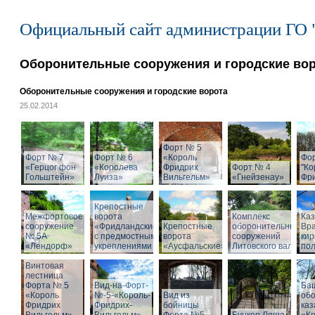
Официальный сайт администрации ГО 
Оборонительные сооружения и городские во
Оборонительные сооружения и городские ворота
25.02.2014
Форт № 5
Форт № 7
Форт № 6
«Король
Фо
«Герцог фон
«Королева
Фридрих
Форт № 4
"Ко
Гольштейн»
Луиза»
Вильгельм»
«Гнейзенау»
Фри
Крепостные
Межфортовое
ворота
Комплекс
Ка
сооружение
«Фридландские»
Крепостные
оборонительных
Вра
№ 5А
с предмостными
ворота
сооружений
кир
«Лендорф»
укреплениями
«Аусфальские»
Литовского вала
пол
Винтовая
лестница
Форта № 5
Вид-на-Форт-
Ба
«Король
№-5-«Король-
Вид из
об
Фридрих
Фридрих-
бойницы
ка