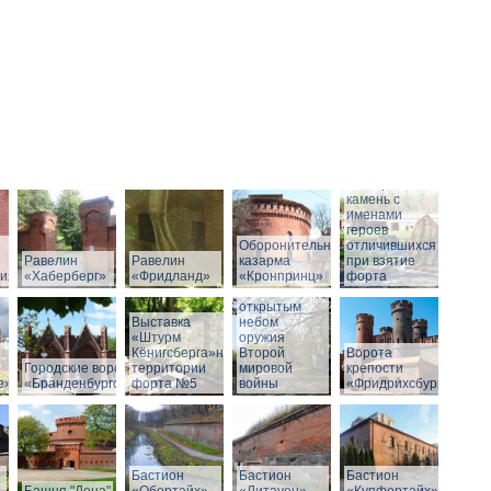
Мемориальный
камень с
именами
героев
Оборонительная
отличившихся
Равелин
Равелин
казарма
при взятие
рия»
«Хаберберг»
«Фридланд»
«Кронпринц»
форта
Выставка под
открытым
Выставка
небом
«Штурм
оружия
Кёнигсберга»на
Второй
Ворота
Городские ворота
территории
мировой
крепости
е»
«Бранденбургские»
форта №5
войны
«Фридрихсбург»
Бастион
Бастион
Бастион