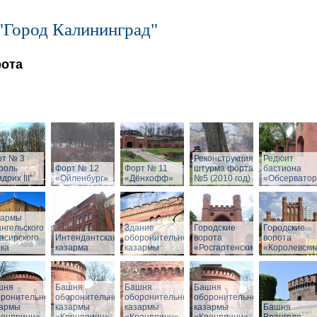
"Город Калининград"
рота
рт № 3
Реконструкция
Редюит
роль
Форт № 12
Форт № 11
штурма форта
бастиона
дрих III"
«Ойленбург»
«Дёнхофф»
№5 (2010 год)
«Обсервато
зармы
нгельского
Здание
Городские
Городские
асирского
Интендантская
оборонительной
ворота
ворота
ка
казарма
казармы
«Росгартенские»
«Королевски
шня
Башня
Башня
Башня
оронительной
оборонительной
оборонительной
оборонительной
зармы
казармы
казармы
казармы
Башня