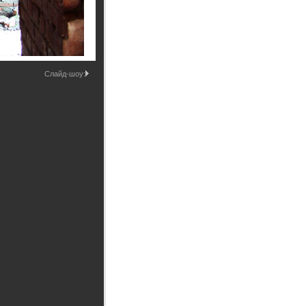
Промышленные здания и
сооружения
Мосты
Слайд-шоу: