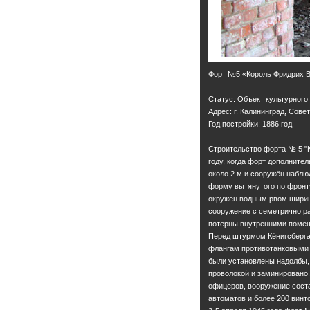
Форт №5 «Король Фридрих Ви
Статус: Объект культурного
Адрес: г. Калининград, Сове
Год постройки: 1886 год
Строительство форта № 5 "К
году, когда форт дополнит
около 2 м и сооружён набл
форму вытянутого по фронту
окружен водным рвом ширино
сооружение с семетрично р
потерны внутренними поме
Перед штурмом Кёнигсберга
флангам противотанковыми 
были установлены надолбы,
проволокой и заминировано.
офицеров, вооружение соста
автоматов и более 200 винт