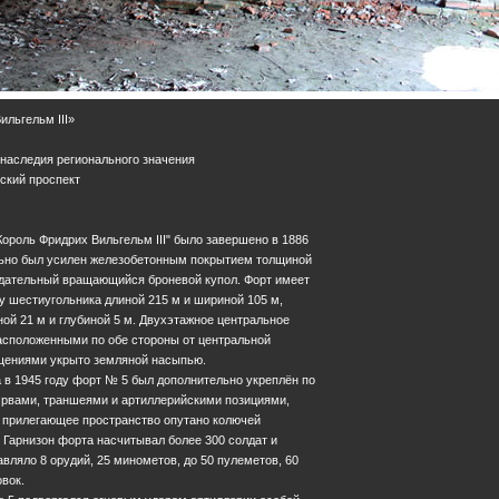
льгельм III»
 наследия регионального значения
тский проспект
ороль Фридрих Вильгельм III" было завершено в 1886
ельно был усилен железобетонным покрытием толщиной
юдательный вращающийся броневой купол. Форт имеет
 шестиугольника длиной 215 м и шириной 105 м,
й 21 м и глубиной 5 м. Двухэтажное центральное
асположенными по обе стороны от центральной
щениями укрыто земляной насыпью.
 в 1945 году форт № 5 был дополнительно укреплён по
рвами, траншеями и артиллерийскими позициями,
 прилегающее пространство опутано колючей
 Гарнизон форта насчитывал более 300 солдат и
вляло 8 орудий, 25 минометов, до 50 пулеметов, 60
овок.