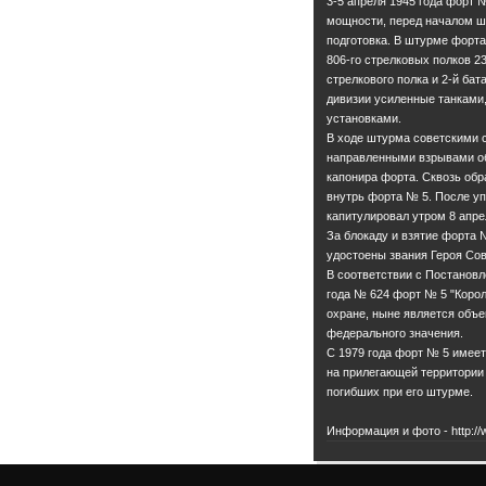
3-5 апреля 1945 года форт 
мощности, перед началом ш
подготовка. В штурме форт
806-го стрелковых полков 23
стрелкового полка и 2-й бат
дивизии усиленные танками
установками.
В ходе штурма советскими 
направленными взрывами об
капонира форта. Сквозь об
внутрь форта № 5. После уп
капитулировал утром 8 апре
За блокаду и взятие форта 
удостоены звания Героя Сов
В соответствии с Постанов
года № 624 форт № 5 "Корол
охране, ныне является объе
федерального значения.
С 1979 года форт № 5 имеет
на прилегающей территории 
© Администрация ГО "Город Калининград"
погибших при его штурме.
Контакты
Информация и фото - http://