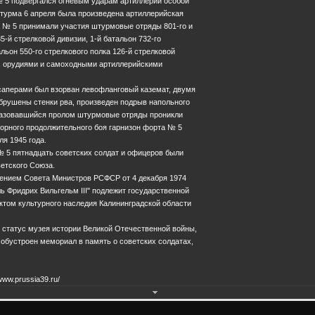
№ 5 подвергался огневым ударам артиллерии особой
турма 6 апреля была произведена артиллерийская
а № 5 принимали участия штурмовые отряды 801-го и
5-й стрелковой дивизии, 1-й батальон 732-го
альон 550-го стрелкового полка 126-й стрелковой
28.0
, орудиями и самоходными артиллерийскими
саперами был взорван левофланговый каземат, двумя
рушены стенки рва, произведен подрыв напольного
разовавшийся пролом штурмовые отряды проникли
орного продолжительного боя гарнизон форта № 5
ля 1945 года.
№ 5 пятнадцать советских солдат и офицеров были
етского Союза.
лением Совета Министров РСФСР от 4 декабря 1974
ь Фридрих Вильгельм III" подлежит государственной
ктом культурного наследия Калининградской области
 статус музея истории Великой Отечественной войны,
обустроен мемориал в память о советских солдатах,
236022, г. Калининград, пл. Победы, 1
+7 (4012) 31-10-31
www.prussia39.ru/