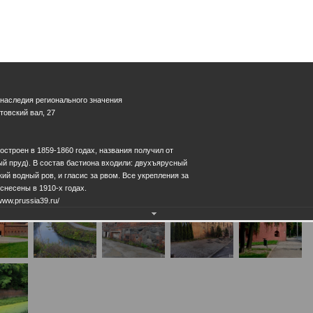
 наследия регионального значения
итовский вал, 27
остроен в 1859-1860 годах, названия получил от
й пруд). В состав бастиона входили: двухъярусный
ий водный ров, и гласис за рвом. Все укрепления за
несены в 1910-х годах.
www.prussia39.ru/