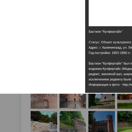
Бастион "Купфертайх"
Статус: Объект культурного
Адрес: г. Калининград, ул. Л
Год постройки: 1853-1856 гг.
Бастион "Купфертайх" был п
водоема Купфертайх (Медны
редюит, земляной вал, широк
исключением редюита были с
Информация и фото - http://