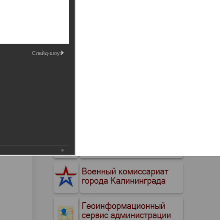
Промышленные здания и
сооружения
Мосты
Слайд-шоу: