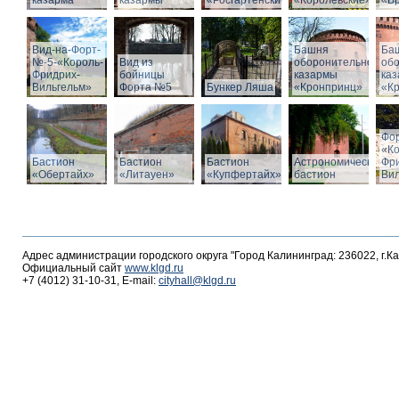
казарма
казармы
«Росгартенские»
«Королевские»
«Бр
Вид-на-Форт-
Башня
Ба
№-5-«Король-
Вид из
оборонительной
об
Фридрих-
бойницы
казармы
ка
Вильгельм»
Форта №5
Бункер Ляша
«Кронпринц»
«К
Фо
«К
Бастион
Бастион
Бастион
Астрономический
Фр
«Обертайх»
«Литауен»
«Купфертайх»
бастион
Вил
Адрес администрации городского округа "Город Калининград: 236022, г.К
Официальный сайт
www.klgd.ru
+7 (4012) 31-10-31, E-mail:
cityhall@klgd.ru