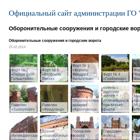
Официальный сайт администрации ГО 
Оборонительные сооружения и городские во
Оборонительные сооружения и городские ворота
25.02.2014
Форт № 5
Форт № 7
Форт № 6
«Король
Фо
«Герцог фон
«Королева
Фридрих
Форт № 4
"Ко
Гольштейн»
Луиза»
Вильгельм»
«Гнейзенау»
Фри
Мемориальный
камень с
именами
героев
Ме
Оборонительная
отличившихся
со
Равелин
Равелин
казарма
при взятие
№ 
«Хаберберг»
«Фридланд»
«Кронпринц»
форта
«Л
Здание
Городские
Городские
Интендантская
оборонительной
ворота
ворота
Гор