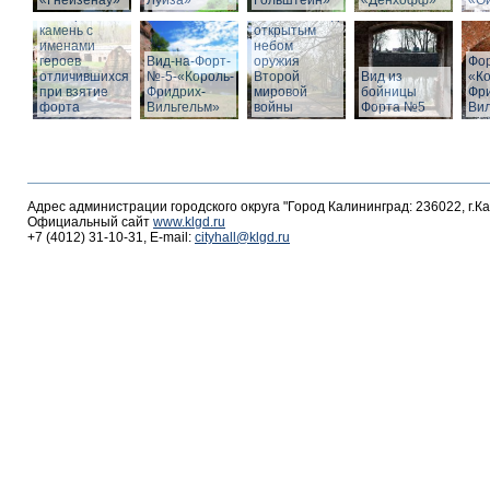
«Гнейзенау»
Луиза»
Гольштейн»
«Дёнхофф»
«О
Мемориальный
Выставка под
камень с
открытым
именами
небом
героев
Вид-на-Форт-
оружия
Фо
отличившихся
№-5-«Король-
Второй
Вид из
«К
при взятие
Фридрих-
мировой
бойницы
Фр
форта
Вильгельм»
войны
Форта №5
Ви
Адрес администрации городского округа "Город Калининград: 236022, г.К
Официальный сайт
www.klgd.ru
+7 (4012) 31-10-31, E-mail:
cityhall@klgd.ru