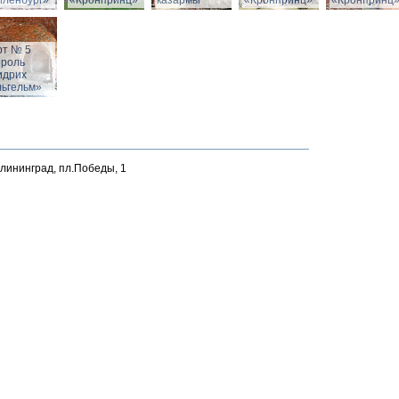
йленбург»
«Кронпринц»
казармы
«Кронпринц»
«Кронпринц
рт № 5
ороль
идрих
льгельм»
алининград, пл.Победы, 1