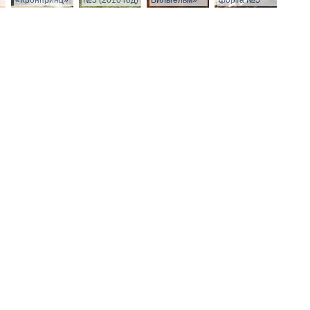
»
«Кронпринц»
№5 (2010 год)
Вильгельм»
форта №5