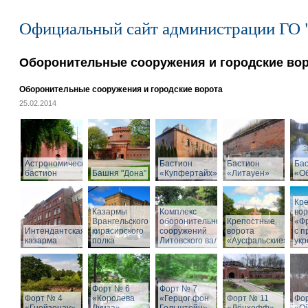
Официальный сайт администрации ГО 
Оборонительные сооружения и городские во
Оборонительные сооружения и городские ворота
25.02.2014
Астрономический
Бастион
Бастион
Ба
бастион
Башня "Дона"
«Купфертайх»
«Литауен»
«О
Кр
Казармы
Комплекс
вор
Врангельского
оборонительных
Крепостные
«Ф
Интендантская
кирасирского
сооружений
ворота
с 
казарма
полка
Литовского вала
«Аусфальские»
ук
Форт № 6
Форт № 7
Форт № 4
«Королева
«Герцог фон
Форт № 11
Фо