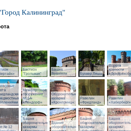
"Город Калининград"
рота
Ворота
стион
Бастион
Башня
крепости
бертайх»
"Грольман"
Врангеля
Бункер Ляша
«Фридрихсбу
епостные
ота
Межфортовое
ридландские»
сооружение
Оборонительная
предмостными
№ 5А
казарма
Равелин
Равелин
реплениями
«Лендорф»
«Кронпринц»
«Фридланд»
«Хаберберг»
Башня
Башня
Башня
оборонительной
Здание
оборонительной
оборонитель
рт № 12
казармы
оборонительной
казармы
казармы