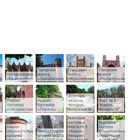
Городские
Городские
Городские
Городские ворота
ворота
ворота
ворота
рг»
«Бранденбургские»
«Закхаймские»
«Королевские»
«Росгартенские»
Форт №5
Редюит
Редюит
«Король
Форт № 3
бастиона
бастиона
Фридрих
"Король
«Обсерватория»
«Прегель»
Вильгельм III»
Фридрих III"
Винтовая
лестница
Выставка
Башня
Форта № 5
«Штурм
ной
оборонительной
Реконструкция
«Король
Кёнигсберга»на
казармы
штурма форта
Фридрих
территории