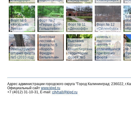
«Лендорф»
«Кронпринц»
«Фридланд»
«Хаберберг»
«О
Ба
Форт № 6
Форт № 7
об
«Королева
«Герцог фон
Форт № 11
Форт № 12
ка
Луиза»
Гольштейн»
«Дёнхофф»
«Ойленбург»
«К
Мемориальный
Винтовая
камень с
лестница
Выставка
именами
Форта № 5
«Штурм
героев
Вид
Реконструкция
«Король
Кёнигсберга»на
отличившихся
№-5
штурма форта
Фридрих
территории
при взятие
Фр
№5 (2010 год)
Вильгельм»
форта №5
форта
Ви
Адрес администрации городского округа "Город Калининград: 236022, г.К
Официальный сайт
www.klgd.ru
+7 (4012) 31-10-31, E-mail:
cityhall@klgd.ru