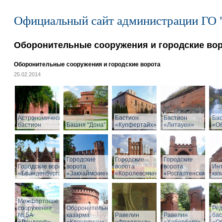
Официальный сайт администрации ГО 
Оборонительные сооружения и городские во
Оборонительные сооружения и городские ворота
25.02.2014
Астрономический
Бастион
Бастион
Ба
бастион
Башня "Дона"
«Купфертайх»
«Литауен»
«О
Городские
Городские
Городские
Городские ворота
ворота
ворота
ворота
Ин
«Бранденбургские»
«Закхаймские»
«Королевские»
«Росгартенские»
ка
Межфортовое
сооружение
Оборонительная
Ре
№ 5А
казарма
Равелин
Равелин
ба