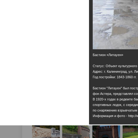
Бастион «Литауен»
Статус: Объект культурного
Адрес: г. Калининград, ул. Л
Год постройки: 1843-1860 гг.
Бастион "Литауен" был пост
фон Астера, представлял с
В 1920-х годах в редюите б
спортивных лодок, с середи
по снаряжению взрывчатым 
Информация и фото - http://