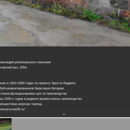
 наследия регионального значения
итовский вал, 105А
роен в 1843-1860 годах по проекту Эрнста Людвига
обой казематированную береговую батарею.
астиона функционировал цех по производству
ны 1930-х годов в редюите разместилось производство
веществом морских торпед.
www.prussia39.ru/