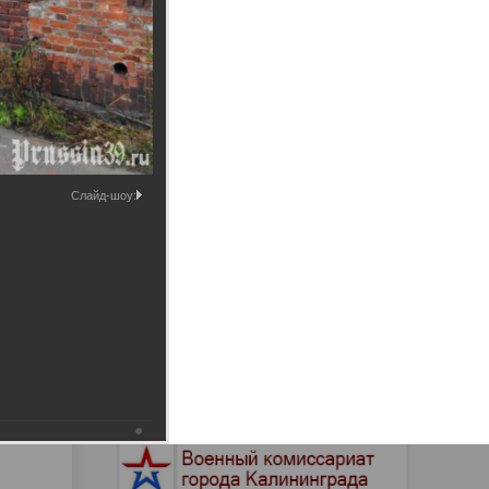
Промышленные здания и
сооружения
Мосты
Слайд-шоу: