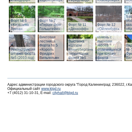
«Лендорф»
«Кронпринц»
«Фридланд»
«Хаберберг»
«О
Ба
Форт № 6
Форт № 7
об
«Королева
«Герцог фон
Форт № 11
Форт № 12
ка
Луиза»
Гольштейн»
«Дёнхофф»
«Ойленбург»
«К
Мемориальный
Винтовая
камень с
лестница
Выставка
именами
Форта № 5
«Штурм
героев
Вид
Реконструкция
«Король
Кёнигсберга»на
отличившихся
№-5
штурма форта
Фридрих
территории
при взятие
Фр
№5 (2010 год)
Вильгельм»
форта №5
форта
Ви
Адрес администрации городского округа "Город Калининград: 236022, г.К
Официальный сайт
www.klgd.ru
+7 (4012) 31-10-31, E-mail:
cityhall@klgd.ru