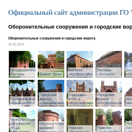
Официальный сайт администрации ГО 
Оборонительные сооружения и городские во
Оборонительные сооружения и городские ворота
25.02.2014
Астрономический
Бастион
Бастион
Ба
бастион
Башня "Дона"
«Купфертайх»
«Литауен»
«О
Городские
Городские
Городские
Городские ворота
ворота
ворота
ворота
Ин
«Бранденбургские»
«Закхаймские»
«Королевские»
«Росгартенские»
ка
Межфортовое
сооружение
Оборонительная
Ре
№ 5А
казарма
Равелин
Равелин
ба