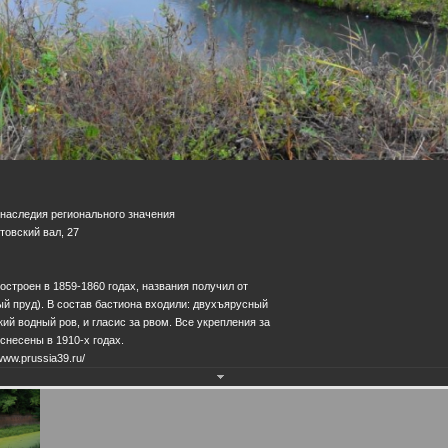
 наследия регионального значения
итовский вал, 27
остроен в 1859-1860 годах, названия получил от
й пруд). В состав бастиона входили: двухъярусный
ий водный ров, и гласис за рвом. Все укрепления за
несены в 1910-х годах.
www.prussia39.ru/