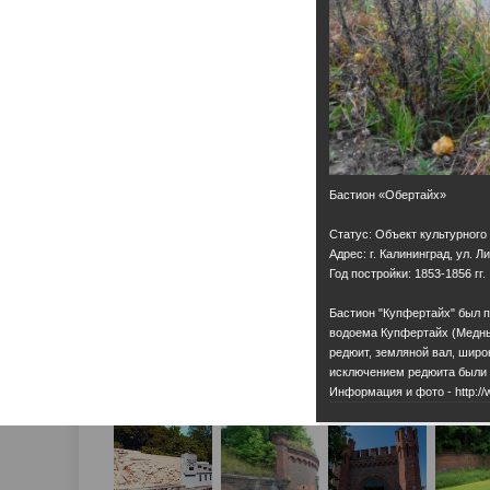
Бастион «Обертайх»
Статус: Объект культурного
Адрес: г. Калининград, ул. Л
Год постройки: 1853-1856 гг.
Бастион "Купфертайх" был п
водоема Купфертайх (Медны
редюит, земляной вал, широк
исключением редюита были с
Информация и фото - http://