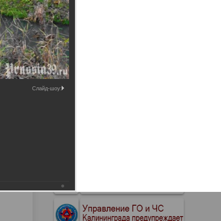
Промышленные здания и
сооружения
Мосты
Слайд-шоу: