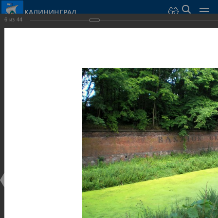
КАЛИНИНГРАД
6
из
44
Город Калининград
›
Город
›
Фотогалерея
›
Калининград
›
Оборонительные сооружения и городские ворота
Оборонительные сооружения и городские ворота
Оборонительные сооружения и городские ворота
25.02.2014