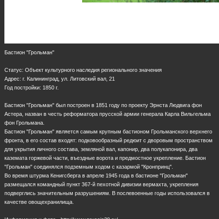
Бастион "Грольман"
Статус: Объект культурного наследия регионального значения
Адрес: г. Калининград, ул. Литовский вал, 21
Год постройки: 1850 г.
Бастион "Грольман" был построен в 1851 году по проекту Эрнста Людвига фон
Астера, назван в честь реформатора прусской армии генерала Карла Вильгельма
фон Грольмана.
Бастион "Грольман" является самым крупным бастионом Грольманского верхнего
фронта, в его состав входят: подковообразный редюит с дворовым пространством
для укрытия личного состава, земляной вал, капонир, два полукапонира, два
каземата горжевой части, въездные ворота и предмостное укрепление. Бастион
"Грольман" соединялся подземным ходом с казармой "Кронпринц".
Во время штурма Кенигсберга в апреле 1945 года в бастионе "Грольман"
размещался командный пункт 367-й пехотной дивизии вермахта, укрепления
подверглись значительным разрушениям. В послевоенные годы использовался в
качестве овощехранилища.