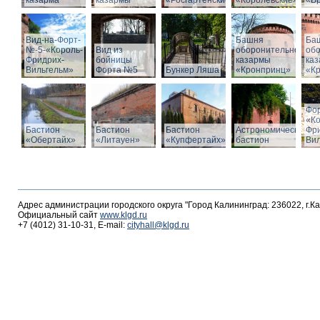
казарма
казармы
«Росгартенские»
«Королевские»
«Бр
Вид-на-Форт-
Башня
Ба
№-5-«Король-
Вид из
оборонительной
об
Фридрих-
бойницы
казармы
ка
Вильгельм»
Форта №5
Бункер Ляша
«Кронпринц»
«К
Фо
«К
Бастион
Бастион
Бастион
Астрономический
Фр
«Обертайх»
«Литауен»
«Купфертайх»
бастион
Вил
Адрес администрации городского округа "Город Калининград: 236022, г.К
Официальный сайт
www.klgd.ru
+7 (4012) 31-10-31, E-mail:
cityhall@klgd.ru