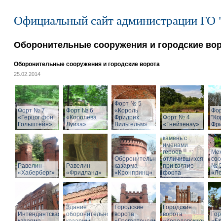
Официальный сайт администрации ГО 
Оборонительные сооружения и городские во
Оборонительные сооружения и городские ворота
25.02.2014
Форт № 5
Форт № 7
Форт № 6
«Король
Фо
«Герцог фон
«Королева
Фридрих
Форт № 4
"Ко
Гольштейн»
Луиза»
Вильгельм»
«Гнейзенау»
Фри
Мемориальный
камень с
именами
героев
Ме
Оборонительная
отличившихся
со
Равелин
Равелин
казарма
при взятие
№ 
«Хаберберг»
«Фридланд»
«Кронпринц»
форта
«Л
Здание
Городские
Городские
Интендантская
оборонительной
ворота
ворота
Гор