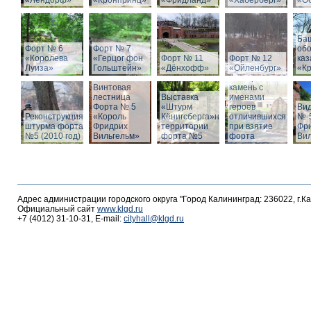
«Лендорф»
«Кронпринц»
«Фридланд»
«Хаберберг»
«О
Ба
Форт № 6
Форт № 7
об
«Королева
«Герцог фон
Форт № 11
Форт № 12
ка
Луиза»
Гольштейн»
«Дёнхофф»
«Ойленбург»
«К
Мемориальный
Винтовая
камень с
лестница
Выставка
именами
Форта № 5
«Штурм
героев
Вид
Реконструкция
«Король
Кёнигсберга»на
отличившихся
№-5
штурма форта
Фридрих
территории
при взятие
Фр
№5 (2010 год)
Вильгельм»
форта №5
форта
Ви
Адрес администрации городского округа "Город Калининград: 236022, г.К
Официальный сайт
www.klgd.ru
+7 (4012) 31-10-31, E-mail:
cityhall@klgd.ru