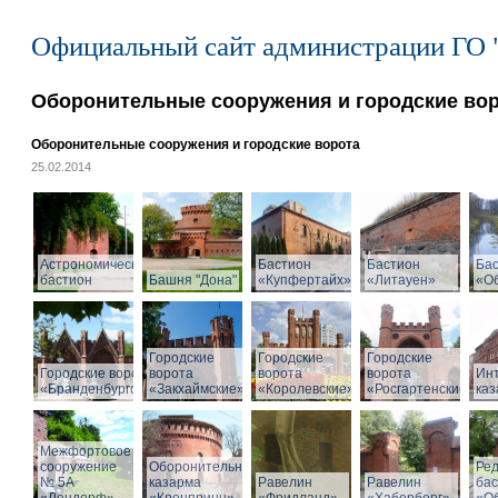
Официальный сайт администрации ГО 
Оборонительные сооружения и городские во
Оборонительные сооружения и городские ворота
25.02.2014
Астрономический
Бастион
Бастион
Ба
бастион
Башня "Дона"
«Купфертайх»
«Литауен»
«О
Городские
Городские
Городские
Городские ворота
ворота
ворота
ворота
Ин
«Бранденбургские»
«Закхаймские»
«Королевские»
«Росгартенские»
ка
Межфортовое
сооружение
Оборонительная
Ре
№ 5А
казарма
Равелин
Равелин
ба