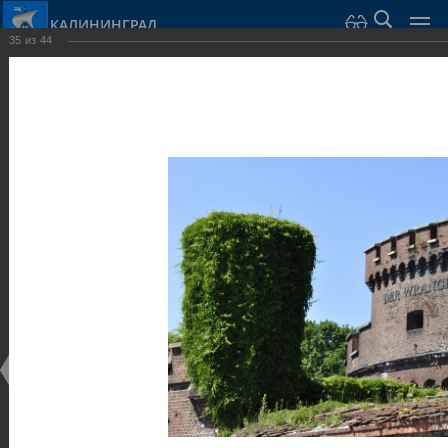
КАЛИНИНГРАД
35
из
44
Город Калининград
›
Город
›
Фотогалерея
›
Калининград
›
Оборонительные сооружения и городские ворота
Оборонительные сооружения и городские ворота
Оборонительные сооружения и городские ворота
25.02.2014