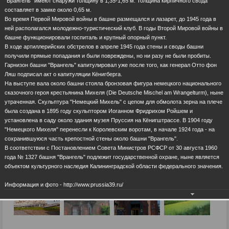
"Врангель" имеют снаружи толщину в 1,35-1,65 м. Толщина кирпичного свода
составляет в замке около 0,65 м.
Во время Первой Мировой войны в башне размещался и лазарет, до 1945 года в
ней располагался молодежно-туристический клуб. В годы Второй Мировой войны в
башне функционировали госпиталь и крупный опорный пункт.
В ходе артиллерийских обстрелов в апреле 1945 года стены и своды башни
получили прямые попадания и были повреждены, но ни разу не были пробиты.
Гарнизон башни "Врангель" капитулировал уже после того, как генерал Отто фон
Ляш подписал акт о капитуляции Кёнигберга.
На выступе вала около башни стояла бронзовая фигура немецкого национального
сказочного героя крестьянина Михеля (Die Deutsche Mischel am Wrangelturm), ныне
утраченная. Скульптура "Немецкий Михель" с цепом для обмолота зерна на плече
была создана в 1895 году скульптором Иоганном Фридрихом Ройшем и
установлена в саду около здания музея Пруссия на Кёнигштрассе. В 1904 году
"Немецкого Михеля" перенесли к Королевским воротам, в начале 1924 года - на
сохранившуюся часть крепостной стены около башни "Врангель".
В соответствии с Постановлением Совета Министров РСФСР от 30 августа 1960
года № 1327 башня "Врангель" подлежит государственной охране, ныне является
объектом культурного наследия Калининградской области федерального значения.
Информация и фото - http://www.prussia39.ru/