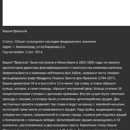
Башня Врангеля
Статус: Объект культурного наследия федерального значения
Адрес: г. Калининград, ул.пр.Баранова,2-а
Год постройки: 2 пол. XIX в.
Башня "Врангель" была построена в Кёнигсберге в 1853-1856 годах по проекту
архитекторов директора фортификационного строительства инженера-капитана
Ирфюгельбрехта и инженера-лейтенанта фон Хайля, названа в честь генерал-
фельдмаршала графа Фридриха Генриха Эрнста фон Врангеля (1784-1877).
Башня диаметром 34 м и высотой в 12 м имеет три этажа, в плане образует
кольцо, которое, в свою очередь, образует внутренний двор. Кольцо усилено 16
концентрическими стенами с арочными проёмами. Внутри существуют сквозные
проходы с нишами, в которые были установлены артиллерийские орудия. Два
лестничных пролета соединяют три этажа и ведут на крышу с земляной насыпью,
на которой также могли устанавливаться орудия. Надстройка, выдающаяся над
зубцами на стороне, направленной в сторону города, служила для подъёма орудий
и боеприпасов с помощью лебёдки. Артиллерийские орудия размещались в 42
казематах, расположенных в два кольцевых яруса. Кирпичные стены башни