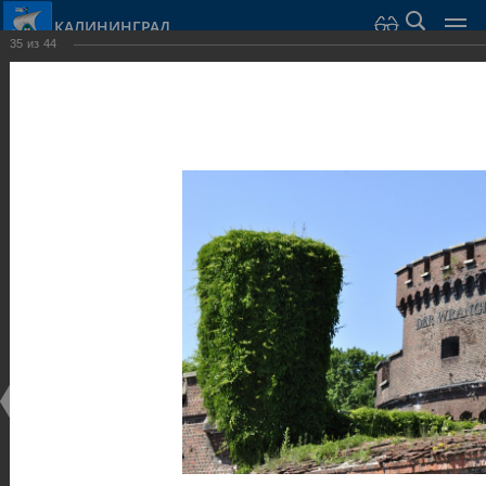
КАЛИНИНГРАД
35
из
44
Город Калининград
›
Город
›
Фотогалерея
›
Калининград
›
Оборонительные сооружения и городские ворота
Оборонительные сооружения и городские ворота
Оборонительные сооружения и городские ворота
25.02.2014