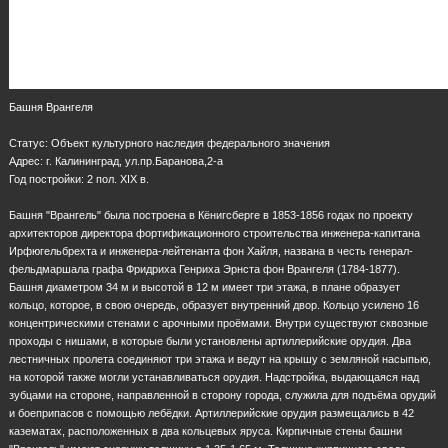
Башня Врангеля
Статус: Объект культурного наследия федерального значения
Адрес: г. Калининград, ул.пр.Баранова,2-а
Год постройки: 2 пол. XIX в.
Башня "Врангель" была построена в Кёнигсберге в 1853-1856 годах по проекту
архитекторов директора фортификационного строительства инженера-капитана
Ирфюгельбрехта и инженера-лейтенанта фон Хайля, названа в честь генерал-
фельдмаршала графа Фридриха Генриха Эрнста фон Врангеля (1784-1877).
Башня диаметром 34 м и высотой в 12 м имеет три этажа, в плане образует
кольцо, которое, в свою очередь, образует внутренний двор. Кольцо усилено 16
концентрическими стенами с арочными проёмами. Внутри существуют сквозные
проходы с нишами, в которые были установлены артиллерийские орудия. Два
лестничных пролета соединяют три этажа и ведут на крышу с земляной насыпью,
на которой также могли устанавливаться орудия. Надстройка, выдающаяся над
зубцами на стороне, направленной в сторону города, служила для подъёма орудий
и боеприпасов с помощью лебёдки. Артиллерийские орудия размещались в 42
казематах, расположенных в два кольцевых яруса. Кирпичные стены башни