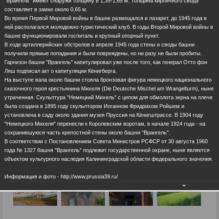
"Врангель" имеют снаружи толщину в 1,35-1,65 м. Толщина кирпичного свода
составляет в замке около 0,65 м.
Во время Первой Мировой войны в башне размещался и лазарет, до 1945 года в
ней располагался молодежно-туристический клуб. В годы Второй Мировой войны в
башне функционировали госпиталь и крупный опорный пункт.
В ходе артиллерийских обстрелов в апреле 1945 года стены и своды башни
получили прямые попадания и были повреждены, но ни разу не были пробиты.
Гарнизон башни "Врангель" капитулировал уже после того, как генерал Отто фон
Ляш подписал акт о капитуляции Кёнигберга.
На выступе вала около башни стояла бронзовая фигура немецкого национального
сказочного героя крестьянина Михеля (Die Deutsche Mischel am Wrangelturm), ныне
утраченная. Скульптура "Немецкий Михель" с цепом для обмолота зерна на плече
была создана в 1895 году скульптором Иоганном Фридрихом Ройшем и
установлена в саду около здания музея Пруссия на Кёнигштрассе. В 1904 году
"Немецкого Михеля" перенесли к Королевским воротам, в начале 1924 года - на
сохранившуюся часть крепостной стены около башни "Врангель".
В соответствии с Постановлением Совета Министров РСФСР от 30 августа 1960
года № 1327 башня "Врангель" подлежит государственной охране, ныне является
объектом культурного наследия Калининградской области федерального значения.
Информация и фото - http://www.prussia39.ru/