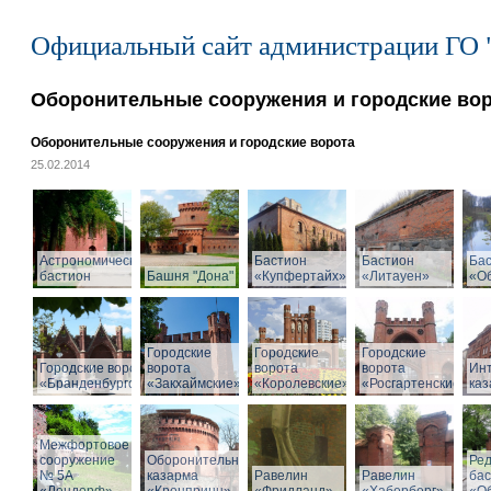
Официальный сайт администрации ГО 
Оборонительные сооружения и городские во
Оборонительные сооружения и городские ворота
25.02.2014
Астрономический
Бастион
Бастион
Ба
бастион
Башня "Дона"
«Купфертайх»
«Литауен»
«О
Городские
Городские
Городские
Городские ворота
ворота
ворота
ворота
Ин
«Бранденбургские»
«Закхаймские»
«Королевские»
«Росгартенские»
ка
Межфортовое
сооружение
Оборонительная
Ре
№ 5А
казарма
Равелин
Равелин
ба