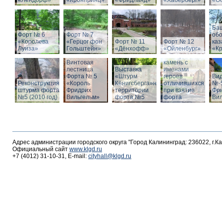
«Лендорф»
«Кронпринц»
«Фридланд»
«Хаберберг»
«О
Ба
Форт № 6
Форт № 7
об
«Королева
«Герцог фон
Форт № 11
Форт № 12
ка
Луиза»
Гольштейн»
«Дёнхофф»
«Ойленбург»
«К
Мемориальный
Винтовая
камень с
лестница
Выставка
именами
Форта № 5
«Штурм
героев
Вид
Реконструкция
«Король
Кёнигсберга»на
отличившихся
№-5
штурма форта
Фридрих
территории
при взятие
Фр
№5 (2010 год)
Вильгельм»
форта №5
форта
Ви
Адрес администрации городского округа "Город Калининград: 236022, г.К
Официальный сайт
www.klgd.ru
+7 (4012) 31-10-31, E-mail:
cityhall@klgd.ru