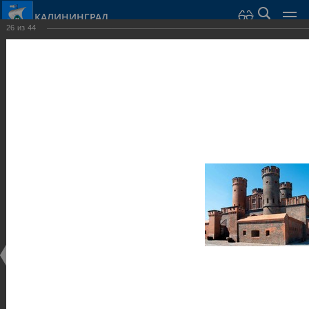
КАЛИНИНГРАД
26
из
44
Город Калининград
›
Город
›
Фотогалерея
›
Калининград
›
Оборонительные сооружения и городские ворота
Оборонительные сооружения и городские ворота
Оборонительные сооружения и городские ворота
25.02.2014