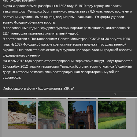
настоящего времени.
Кирха и арсенал были разобраны в 1892 году. В 1910 году городские власти
выкупили форт Фридрихсбург у военного ведомства за 8,5 млн. марок, после чего
бастионы и куртины были срыты, водные рвы - засыпаны. От форта уцелели
только Фридрихсбургские ворота.
В послевоенные годы в Фридрихсбургских воротах размещалась автоколонна №
1114, нанесшая памятнику значительный ущерб.
В соответствии с Постановлением Совета Министров РСФСР от 30 августа 1960
года № 1327 Фридрихсбургские крепостные ворота подлежат государственной
охране, ныне являются объектом культурного наследия Калининградской области
федерального значения.
На июль 2012 года ворота отреставрированы, территория вокруг - обустраивается.
10 октября 2012 гоад на территории Фридрихсбургских ворот открылся "Лодейный
двор", в котором разместились реставрационная лаборатория и музейная
судоверфь.
Информация и фото - http://www.prussia39.ru/