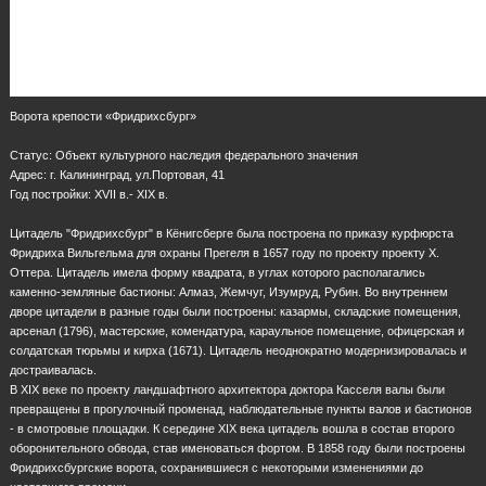
Ворота крепости «Фридрихсбург»
Статус: Объект культурного наследия федерального значения
Адрес: г. Калининград, ул.Портовая, 41
Год постройки: XVII в.- XIX в.
Цитадель "Фридрихсбург" в Кёнигсберге была построена по приказу курфюрста
Фридриха Вильгельма для охраны Прегеля в 1657 году по проекту проекту X.
Оттера. Цитадель имела форму квадрата, в углах которого располагались
каменно-земляные бастионы: Алмаз, Жемчуг, Изумруд, Рубин. Во внутреннем
дворе цитадели в разные годы были построены: казармы, складские помещения,
арсенал (1796), мастерские, комендатура, караульное помещение, офицерская и
солдатская тюрьмы и кирха (1671). Цитадель неоднократно модернизировалась и
достраивалась.
В XIX веке по проекту ландшафтного архитектора доктора Касселя валы были
превращены в прогулочный променад, наблюдательные пункты валов и бастионов
- в смотровые площадки. К середине XIX века цитадель вошла в состав второго
оборонительного обвода, став именоваться фортом. В 1858 году были построены
Фридрихсбургские ворота, сохранившиеся с некоторыми изменениями до