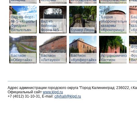
казарма
казармы
«Росгартенские»
«Королевские»
«Бр
Вид-на-Форт-
Башня
Ба
№-5-«Король-
Вид из
оборонительной
об
Фридрих-
бойницы
казармы
ка
Вильгельм»
Форта №5
Бункер Ляша
«Кронпринц»
«К
Фо
«К
Бастион
Бастион
Бастион
Астрономический
Фр
«Обертайх»
«Литауен»
«Купфертайх»
бастион
Вил
Адрес администрации городского округа "Город Калининград: 236022, г.К
Официальный сайт
www.klgd.ru
+7 (4012) 31-10-31, E-mail:
cityhall@klgd.ru