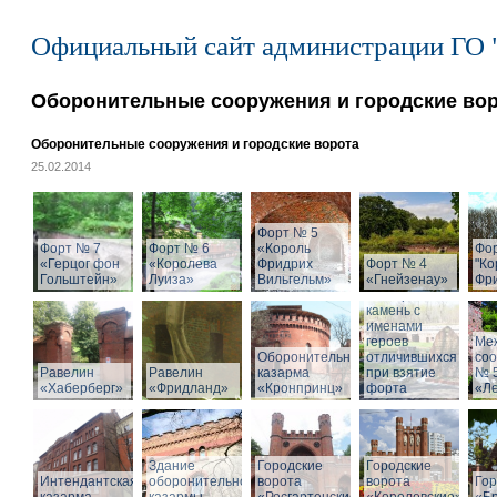
Официальный сайт администрации ГО 
Оборонительные сооружения и городские во
Оборонительные сооружения и городские ворота
25.02.2014
Форт № 5
Форт № 7
Форт № 6
«Король
Фо
«Герцог фон
«Королева
Фридрих
Форт № 4
"Ко
Гольштейн»
Луиза»
Вильгельм»
«Гнейзенау»
Фри
Мемориальный
камень с
именами
героев
Ме
Оборонительная
отличившихся
со
Равелин
Равелин
казарма
при взятие
№ 
«Хаберберг»
«Фридланд»
«Кронпринц»
форта
«Л
Здание
Городские
Городские
Интендантская
оборонительной
ворота
ворота
Гор