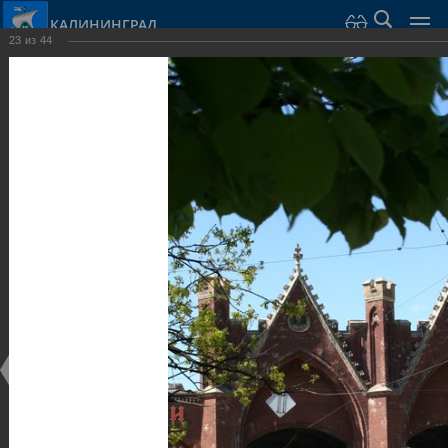
КАЛИНИНГРАД
23
из
44
Город Калининград
›
Город
›
Фотогалерея
›
Калининград
›
Оборонительные сооружения и городские ворота
Оборонительные сооружения и городские ворота
Оборонительные сооружения и городские ворота
25.02.2014