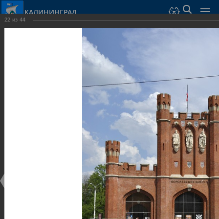
КАЛИНИНГРАД
22
из
44
Город Калининград
›
Город
›
Фотогалерея
›
Калининград
›
Оборонительные сооружения и городские ворота
Оборонительные сооружения и городские ворота
Оборонительные сооружения и городские ворота
25.02.2014