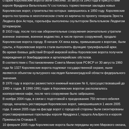
старые Королевские ворота были снесены. 30 августа 1843 года в присутствии
короля Фридриха-Вильгельма IV состоялась торжественная закладка новых
Королевских ворот, строительство которых завершилось в 1850 году. Королевские
ворота построены в неоготическом стиле из кирпича по проекту генерала Эрнста
Людвига фон Астера, горельефы выполнены скульптором Вильгельмом Людвигом
Штюрмером.
В 1910 году, после того как оборонительные сооружения окончательно утратили
военное значение, военное ведомство, в числе прочих сооружений, продало
Королевские ворота городу. В начале XX века валы, примыкавшие к воротам, были
срыты, и Королевские ворота стали выполнять функцию триумфальной арки.
Во время боевых действий Второй мировой войны Королевские ворота получили
повреждения от бомбардировок и артиллерийских обстелов.
В соответствии с Постановлением Совета Министров РСФСР от 30 августа 1960
года № 1327 Королевские ворота подлежат государственной охране, ныне
являются объектом культурного наследия Калининградской области федерального
значения.
В 1976 году в воротах разместился книжный магазин № 6, просуществовавший до
1980-х годов. В 1990-1991 годах в Королевских воротах располагалось
кооперативное кафе, после чего сооружение было заброшено.
В ноябре 2004 года, в связи с подготовкой к празднованию 750-летнего юбилея
города, началась реставрация Королевских ворот, завершившаяся 1 июля 2005
года. 6 июня 2005 года на фасаде ворот с городской стороны были смонтированы
отреставрированные горельефы короля Фридриха I, герцога Альбрехта и короля
Пржемысла Отакара II.
10 февраля 2005 года Королевские ворота были переданы музею Мирового океана,