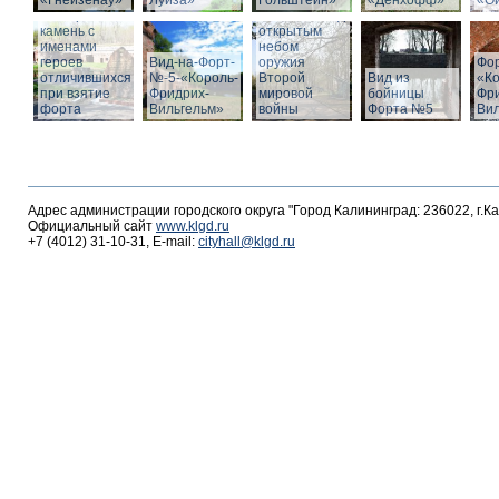
«Гнейзенау»
Луиза»
Гольштейн»
«Дёнхофф»
«О
Мемориальный
Выставка под
камень с
открытым
именами
небом
героев
Вид-на-Форт-
оружия
Фо
отличившихся
№-5-«Король-
Второй
Вид из
«К
при взятие
Фридрих-
мировой
бойницы
Фр
форта
Вильгельм»
войны
Форта №5
Ви
Адрес администрации городского округа "Город Калининград: 236022, г.К
Официальный сайт
www.klgd.ru
+7 (4012) 31-10-31, E-mail:
cityhall@klgd.ru