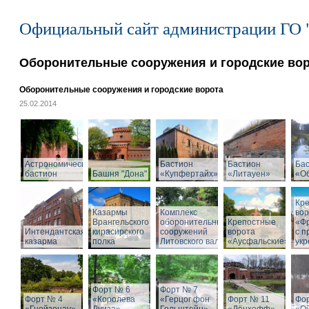
Официальный сайт администрации ГО 
Оборонительные сооружения и городские во
Оборонительные сооружения и городские ворота
25.02.2014
Астрономический
Бастион
Бастион
Ба
бастион
Башня "Дона"
«Купфертайх»
«Литауен»
«О
Кр
Казармы
Комплекс
вор
Врангельского
оборонительных
Крепостные
«Ф
Интендантская
кирасирского
сооружений
ворота
с 
казарма
полка
Литовского вала
«Аусфальские»
ук
Форт № 6
Форт № 7
Форт № 4
«Королева
«Герцог фон
Форт № 11
Фо