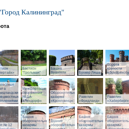
"Город Калининград"
рота
Ворота
стион
Бастион
Башня
крепости
бертайх»
"Грольман"
Врангеля
Бункер Ляша
«Фридрихсбу
епостные
ота
Межфортовое
ридландские»
сооружение
Оборонительная
предмостными
№ 5А
казарма
Равелин
Равелин
реплениями
«Лендорф»
«Кронпринц»
«Фридланд»
«Хаберберг»
Башня
Башня
Башня
оборонительной
Здание
оборонительной
оборонитель
рт № 12
казармы
оборонительной
казармы
казармы