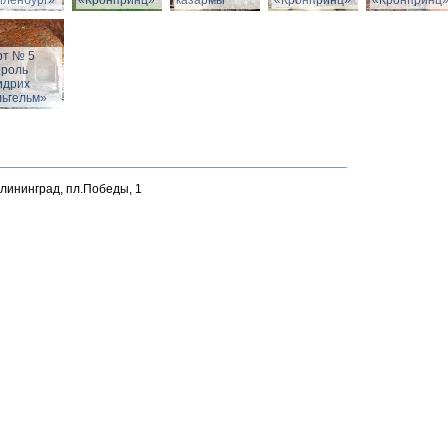
йленбург»
«Кронпринц»
казармы
«Кронпринц»
«Кронпринц
рт № 5
ороль
идрих
льгельм»
алининград, пл.Победы, 1