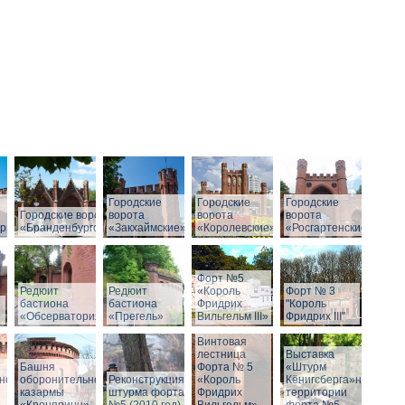
Городские
Городские
Городские
Городские ворота
ворота
ворота
ворота
рг»
«Бранденбургские»
«Закхаймские»
«Королевские»
«Росгартенские»
Форт №5
Редюит
Редюит
«Король
Форт № 3
бастиона
бастиона
Фридрих
"Король
«Обсерватория»
«Прегель»
Вильгельм III»
Фридрих III"
Винтовая
лестница
Выставка
Башня
Форта № 5
«Штурм
ной
оборонительной
Реконструкция
«Король
Кёнигсберга»на
казармы
штурма форта
Фридрих
территории