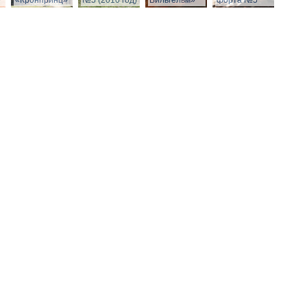
»
«Кронпринц»
№5 (2010 год)
Вильгельм»
форта №5