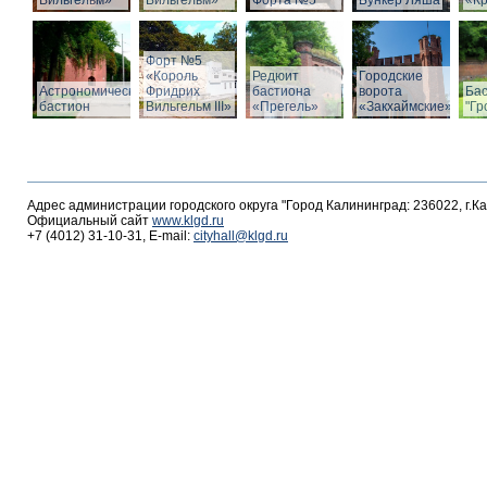
Вильгельм»
Вильгельм»
Форта №5
Бункер Ляша
«К
Форт №5
«Король
Редюит
Городские
Астрономический
Фридрих
бастиона
ворота
Ба
бастион
Вильгельм III»
«Прегель»
«Закхаймские»
"Гр
Адрес администрации городского округа "Город Калининград: 236022, г.К
Официальный сайт
www.klgd.ru
+7 (4012) 31-10-31, E-mail:
cityhall@klgd.ru