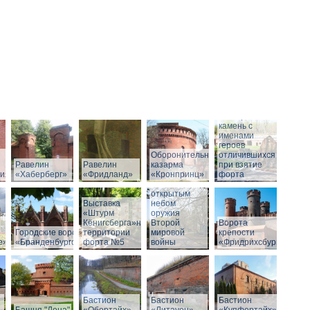
Мемориальный
камень с
именами
героев
Оборонительная
отличившихся
Равелин
Равелин
казарма
при взятие
рия»
«Хаберберг»
«Фридланд»
«Кронпринц»
форта
Выставка под
открытым
Выставка
небом
«Штурм
оружия
Кёнигсберга»на
Второй
Ворота
Городские ворота
территории
мировой
крепости
е»
«Бранденбургские»
форта №5
войны
«Фридрихсбург»
Бастион
Бастион
Бастион