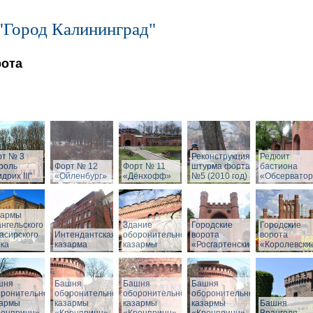
"Город Калининград"
рота
рт № 3
Реконструкция
Редюит
роль
Форт № 12
Форт № 11
штурма форта
бастиона
дрих III"
«Ойленбург»
«Дёнхофф»
№5 (2010 год)
«Обсервато
зармы
нгельского
Здание
Городские
Городские
асирского
Интендантская
оборонительной
ворота
ворота
ка
казарма
казармы
«Росгартенские»
«Королевски
шня
Башня
Башня
Башня
оронительной
оборонительной
оборонительной
оборонительной
зармы
казармы
казармы
казармы
Башня