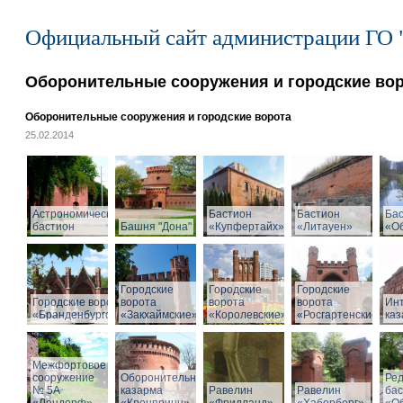
Официальный сайт администрации ГО 
Оборонительные сооружения и городские во
Оборонительные сооружения и городские ворота
25.02.2014
Астрономический
Бастион
Бастион
Ба
бастион
Башня "Дона"
«Купфертайх»
«Литауен»
«О
Городские
Городские
Городские
Городские ворота
ворота
ворота
ворота
Ин
«Бранденбургские»
«Закхаймские»
«Королевские»
«Росгартенские»
ка
Межфортовое
сооружение
Оборонительная
Ре
№ 5А
казарма
Равелин
Равелин
ба