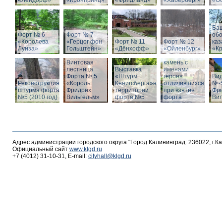
«Лендорф»
«Кронпринц»
«Фридланд»
«Хаберберг»
«О
Ба
Форт № 6
Форт № 7
об
«Королева
«Герцог фон
Форт № 11
Форт № 12
ка
Луиза»
Гольштейн»
«Дёнхофф»
«Ойленбург»
«К
Мемориальный
Винтовая
камень с
лестница
Выставка
именами
Форта № 5
«Штурм
героев
Вид
Реконструкция
«Король
Кёнигсберга»на
отличившихся
№-5
штурма форта
Фридрих
территории
при взятие
Фр
№5 (2010 год)
Вильгельм»
форта №5
форта
Ви
Адрес администрации городского округа "Город Калининград: 236022, г.К
Официальный сайт
www.klgd.ru
+7 (4012) 31-10-31, E-mail:
cityhall@klgd.ru