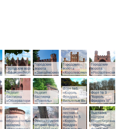
Городские
Городские
Городские
Городские ворота
ворота
ворота
ворота
рг»
«Бранденбургские»
«Закхаймские»
«Королевские»
«Росгартенские»
Форт №5
Редюит
Редюит
«Король
Форт № 3
бастиона
бастиона
Фридрих
"Король
«Обсерватория»
«Прегель»
Вильгельм III»
Фридрих III"
Винтовая
лестница
Выставка
Башня
Форта № 5
«Штурм
ной
оборонительной
Реконструкция
«Король
Кёнигсберга»на
казармы
штурма форта
Фридрих
территории