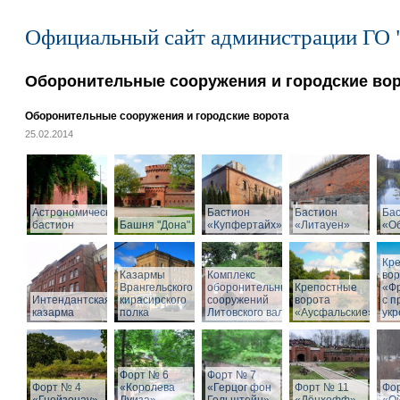
Официальный сайт администрации ГО 
Оборонительные сооружения и городские во
Оборонительные сооружения и городские ворота
25.02.2014
Астрономический
Бастион
Бастион
Ба
бастион
Башня "Дона"
«Купфертайх»
«Литауен»
«О
Кр
Казармы
Комплекс
вор
Врангельского
оборонительных
Крепостные
«Ф
Интендантская
кирасирского
сооружений
ворота
с 
казарма
полка
Литовского вала
«Аусфальские»
ук
Форт № 6
Форт № 7
Форт № 4
«Королева
«Герцог фон
Форт № 11
Фо