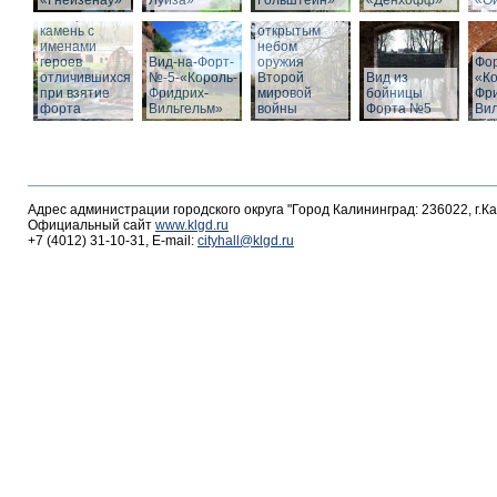
«Гнейзенау»
Луиза»
Гольштейн»
«Дёнхофф»
«О
Мемориальный
Выставка под
камень с
открытым
именами
небом
героев
Вид-на-Форт-
оружия
Фо
отличившихся
№-5-«Король-
Второй
Вид из
«К
при взятие
Фридрих-
мировой
бойницы
Фр
форта
Вильгельм»
войны
Форта №5
Ви
Адрес администрации городского округа "Город Калининград: 236022, г.К
Официальный сайт
www.klgd.ru
+7 (4012) 31-10-31, E-mail:
cityhall@klgd.ru