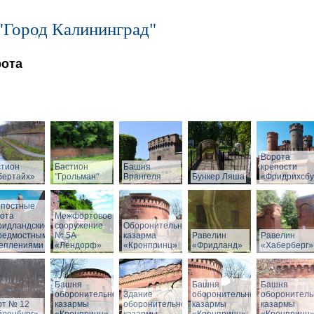
"Город Калининград"
рота
Ворота
стион
Бастион
Башня
крепости
бертайх»
"Грольман"
Врангеля
Бункер Ляша
«Фридрихсбу
епостные
ота
Межфортовое
ридландские»
сооружение
Оборонительная
предмостными
№ 5А
казарма
Равелин
Равелин
реплениями
«Лендорф»
«Кронпринц»
«Фридланд»
«Хаберберг»
Башня
Башня
Башня
оборонительной
Здание
оборонительной
оборонитель
рт № 12
казармы
оборонительной
казармы
казармы