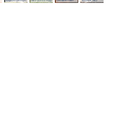
»
«Кронпринц»
№5 (2010 год)
Вильгельм»
форта №5