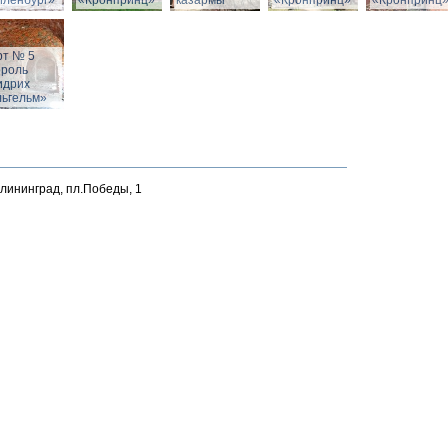
йленбург»
«Кронпринц»
казармы
«Кронпринц»
«Кронпринц
рт № 5
ороль
идрих
льгельм»
алининград, пл.Победы, 1