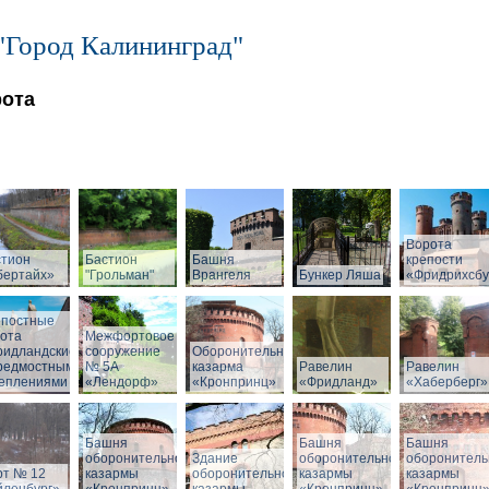
"Город Калининград"
рота
Ворота
стион
Бастион
Башня
крепости
бертайх»
"Грольман"
Врангеля
Бункер Ляша
«Фридрихсбу
епостные
ота
Межфортовое
ридландские»
сооружение
Оборонительная
предмостными
№ 5А
казарма
Равелин
Равелин
реплениями
«Лендорф»
«Кронпринц»
«Фридланд»
«Хаберберг»
Башня
Башня
Башня
оборонительной
Здание
оборонительной
оборонитель
рт № 12
казармы
оборонительной
казармы
казармы