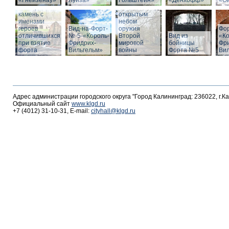
«Гнейзенау»
Луиза»
Гольштейн»
«Дёнхофф»
«О
Мемориальный
Выставка под
камень с
открытым
именами
небом
героев
Вид-на-Форт-
оружия
Фо
отличившихся
№-5-«Король-
Второй
Вид из
«К
при взятие
Фридрих-
мировой
бойницы
Фр
форта
Вильгельм»
войны
Форта №5
Ви
Адрес администрации городского округа "Город Калининград: 236022, г.К
Официальный сайт
www.klgd.ru
+7 (4012) 31-10-31, E-mail:
cityhall@klgd.ru