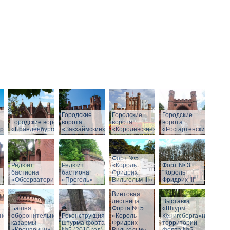
Городские
Городские
Городские
Городские ворота
ворота
ворота
ворота
рг»
«Бранденбургские»
«Закхаймские»
«Королевские»
«Росгартенские»
Форт №5
Редюит
Редюит
«Король
Форт № 3
бастиона
бастиона
Фридрих
"Король
«Обсерватория»
«Прегель»
Вильгельм III»
Фридрих III"
Винтовая
лестница
Выставка
Башня
Форта № 5
«Штурм
ной
оборонительной
Реконструкция
«Король
Кёнигсберга»на
казармы
штурма форта
Фридрих
территории