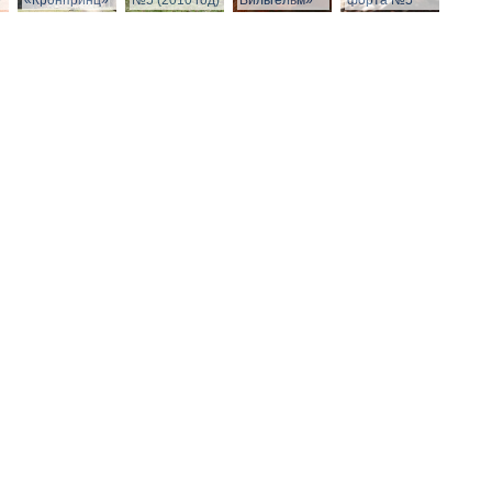
»
«Кронпринц»
№5 (2010 год)
Вильгельм»
форта №5