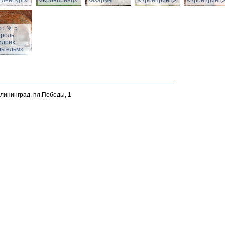
йленбург»
«Кронпринц»
казармы
«Кронпринц»
«Кронпринц
рт № 5
ороль
идрих
льгельм»
алининград, пл.Победы, 1