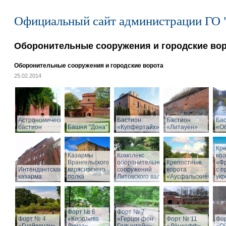
Официальный сайт администрации ГО 
Оборонительные сооружения и городские во
Оборонительные сооружения и городские ворота
25.02.2014
Астрономический
Бастион
Бастион
Ба
бастион
Башня "Дона"
«Купфертайх»
«Литауен»
«О
Кр
Казармы
Комплекс
вор
Врангельского
оборонительных
Крепостные
«Ф
Интендантская
кирасирского
сооружений
ворота
с 
казарма
полка
Литовского вала
«Аусфальские»
ук
Форт № 6
Форт № 7
Форт № 4
«Королева
«Герцог фон
Форт № 11
Фо