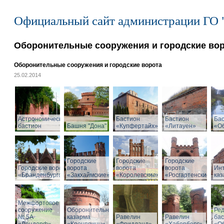
Официальный сайт администрации ГО 
Оборонительные сооружения и городские во
Оборонительные сооружения и городские ворота
25.02.2014
Астрономический
Бастион
Бастион
Ба
бастион
Башня "Дона"
«Купфертайх»
«Литауен»
«О
Городские
Городские
Городские
Городские ворота
ворота
ворота
ворота
Ин
«Бранденбургские»
«Закхаймские»
«Королевские»
«Росгартенские»
ка
Межфортовое
сооружение
Оборонительная
Ре
№ 5А
казарма
Равелин
Равелин
ба