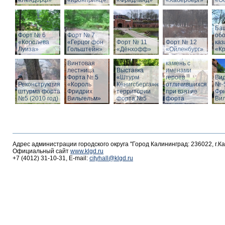
«Лендорф»
«Кронпринц»
«Фридланд»
«Хаберберг»
«О
Ба
Форт № 6
Форт № 7
об
«Королева
«Герцог фон
Форт № 11
Форт № 12
ка
Луиза»
Гольштейн»
«Дёнхофф»
«Ойленбург»
«К
Мемориальный
Винтовая
камень с
лестница
Выставка
именами
Форта № 5
«Штурм
героев
Вид
Реконструкция
«Король
Кёнигсберга»на
отличившихся
№-5
штурма форта
Фридрих
территории
при взятие
Фр
№5 (2010 год)
Вильгельм»
форта №5
форта
Ви
Адрес администрации городского округа "Город Калининград: 236022, г.К
Официальный сайт
www.klgd.ru
+7 (4012) 31-10-31, E-mail:
cityhall@klgd.ru