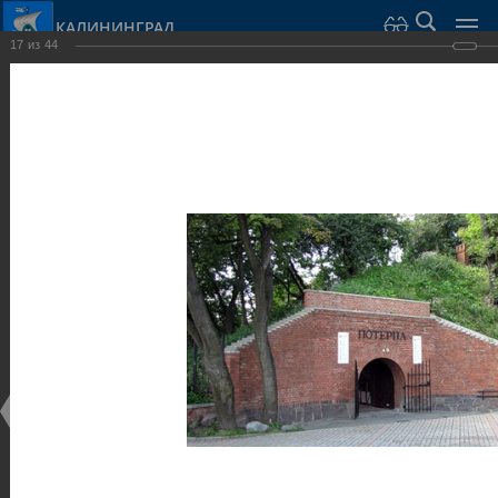
КАЛИНИНГРАД
17
из
44
Город Калининград
›
Город
›
Фотогалерея
›
Калининград
›
Оборонительные сооружения и городские ворота
Оборонительные сооружения и городские ворота
Оборонительные сооружения и городские ворота
25.02.2014