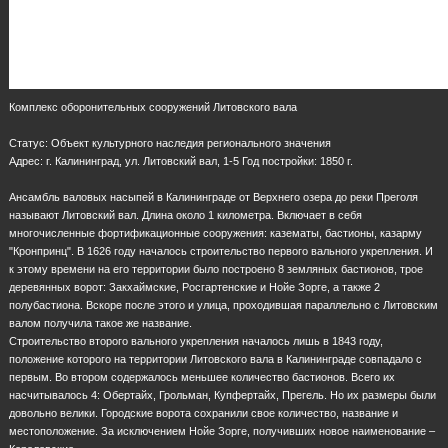
Комплекс оборонительных сооружений Литовского вала
Статус: Объект культурного наследия регионального значения
Адрес: г. Калининград, ул. Литовский вал, 1-5 Год постройки: 1850 г.
Ансамбль валовых насыпей в Калининграде от Верхнего озера до реки Преголя
называют Литовский вал. Длина около 1 километра. Включает в себя
многочисленные фортификационные сооружения: казематы, бастионы, казарму
"Кронпринц". В 1626 году началось строительство первого вального укрепления. И
к этому времени на его территории было построено 8 земляных бастионов, трое
деревянных ворот: Закхаймские, Росгартенские и Нойе Зорге, а также 2
полубастиона. Вскоре после этого и улица, проходившая параллельно с Литовским
валом получила такое же название.
Строительство второго вального укрепления началось лишь в 1843 году,
положение которого на территории Литовского вала в Калининграде совпадало с
первым. Во втором содержалось меньшее количество бастионов. Всего их
насчитывалось 4: Обертайх, Грольман, Купфертайх, Прегель. Но их размеры были
довольно велики. Городские ворота сохранили свое количество, название и
местоположение. За исключением Нойе Зорге, получивших новое наименование –