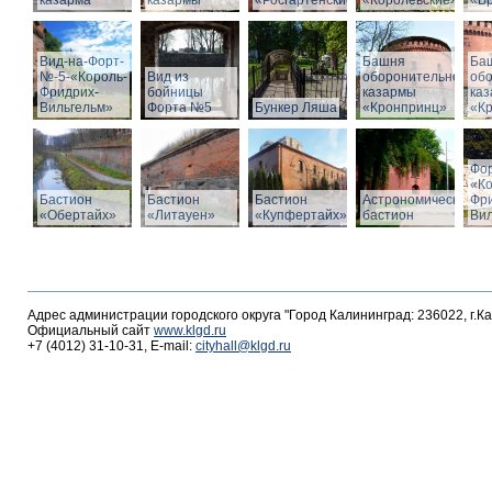
казарма
казармы
«Росгартенские»
«Королевские»
«Бр
Вид-на-Форт-
Башня
Ба
№-5-«Король-
Вид из
оборонительной
об
Фридрих-
бойницы
казармы
ка
Вильгельм»
Форта №5
Бункер Ляша
«Кронпринц»
«К
Фо
«К
Бастион
Бастион
Бастион
Астрономический
Фр
«Обертайх»
«Литауен»
«Купфертайх»
бастион
Вил
Адрес администрации городского округа "Город Калининград: 236022, г.К
Официальный сайт
www.klgd.ru
+7 (4012) 31-10-31, E-mail:
cityhall@klgd.ru