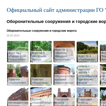
Официальный сайт администрации ГО 
Оборонительные сооружения и городские во
Оборонительные сооружения и городские ворота
25.02.2014
Форт № 5
Форт № 7
Форт № 6
«Король
Фо
«Герцог фон
«Королева
Фридрих
Форт № 4
"Ко
Гольштейн»
Луиза»
Вильгельм»
«Гнейзенау»
Фри
Мемориальный
камень с
именами
героев
Ме
Оборонительная
отличившихся
со
Равелин
Равелин
казарма
при взятие
№ 
«Хаберберг»
«Фридланд»
«Кронпринц»
форта
«Л
Здание
Городские
Городские
Интендантская
оборонительной
ворота
ворота
Гор