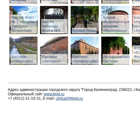
казарма
казармы
«Росгартенские»
«Королевские»
«Бр
Вид-на-Форт-
Башня
Ба
№-5-«Король-
Вид из
оборонительной
об
Фридрих-
бойницы
казармы
ка
Вильгельм»
Форта №5
Бункер Ляша
«Кронпринц»
«К
Фо
«К
Бастион
Бастион
Бастион
Астрономический
Фр
«Обертайх»
«Литауен»
«Купфертайх»
бастион
Вил
Адрес администрации городского округа "Город Калининград: 236022, г.К
Официальный сайт
www.klgd.ru
+7 (4012) 31-10-31, E-mail:
cityhall@klgd.ru