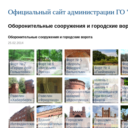
Официальный сайт администрации ГО 
Оборонительные сооружения и городские во
Оборонительные сооружения и городские ворота
25.02.2014
Форт № 5
Форт № 7
Форт № 6
«Король
Фо
«Герцог фон
«Королева
Фридрих
Форт № 4
"Ко
Гольштейн»
Луиза»
Вильгельм»
«Гнейзенау»
Фри
Мемориальный
камень с
именами
героев
Ме
Оборонительная
отличившихся
со
Равелин
Равелин
казарма
при взятие
№ 
«Хаберберг»
«Фридланд»
«Кронпринц»
форта
«Л
Здание
Городские
Городские
Интендантская
оборонительной
ворота
ворота
Гор