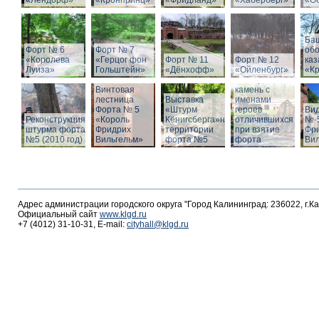
«Лендорф»
«Кронпринц»
«Фридланд»
«Хаберберг»
«О
Ба
Форт № 6
Форт № 7
об
«Королева
«Герцог фон
Форт № 11
Форт № 12
ка
Луиза»
Гольштейн»
«Дёнхофф»
«Ойленбург»
«К
Мемориальный
Винтовая
камень с
лестница
Выставка
именами
Форта № 5
«Штурм
героев
Вид
Реконструкция
«Король
Кёнигсберга»на
отличившихся
№-5
штурма форта
Фридрих
территории
при взятие
Фр
№5 (2010 год)
Вильгельм»
форта №5
форта
Ви
Адрес администрации городского округа "Город Калининград: 236022, г.К
Официальный сайт
www.klgd.ru
+7 (4012) 31-10-31, E-mail:
cityhall@klgd.ru