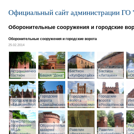
Официальный сайт администрации ГО 
Оборонительные сооружения и городские во
Оборонительные сооружения и городские ворота
25.02.2014
Астрономический
Бастион
Бастион
Ба
бастион
Башня "Дона"
«Купфертайх»
«Литауен»
«О
Городские
Городские
Городские
Городские ворота
ворота
ворота
ворота
Ин
«Бранденбургские»
«Закхаймские»
«Королевские»
«Росгартенские»
ка
Межфортовое
сооружение
Оборонительная
Ре
№ 5А
казарма
Равелин
Равелин
ба