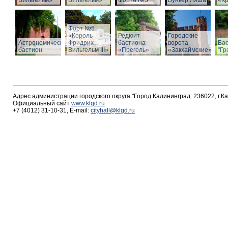
Вильгельм»
Вильгельм»
Форта №5
Бункер Ляша
«К
Форт №5
«Король
Редюит
Городские
Астрономический
Фридрих
бастиона
ворота
Ба
бастион
Вильгельм III»
«Прегель»
«Закхаймские»
"Гр
Адрес администрации городского округа "Город Калининград: 236022, г.К
Официальный сайт
www.klgd.ru
+7 (4012) 31-10-31, E-mail:
cityhall@klgd.ru