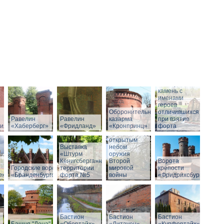
Мемориальный
камень с
именами
героев
Оборонительная
отличившихся
Равелин
Равелин
казарма
при взятие
рия»
«Хаберберг»
«Фридланд»
«Кронпринц»
форта
Выставка под
открытым
Выставка
небом
«Штурм
оружия
Кёнигсберга»на
Второй
Ворота
Городские ворота
территории
мировой
крепости
е»
«Бранденбургские»
форта №5
войны
«Фридрихсбург»
Бастион
Бастион
Бастион