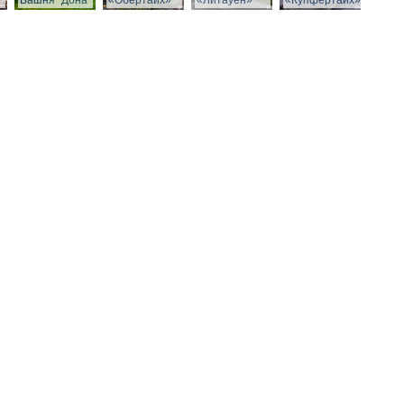
Башня "Дона"
«Обертайх»
«Литауен»
«Купфертайх»