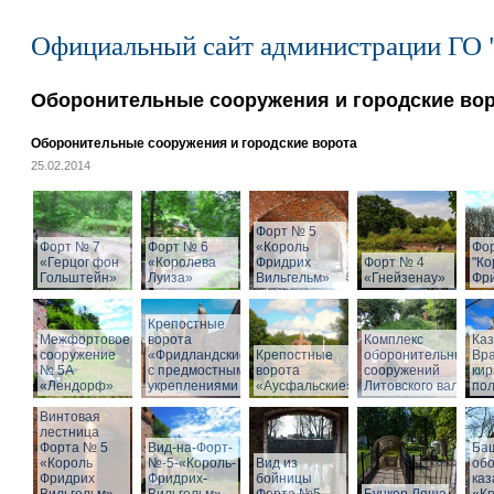
Официальный сайт администрации ГО 
Оборонительные сооружения и городские во
Оборонительные сооружения и городские ворота
25.02.2014
Форт № 5
Форт № 7
Форт № 6
«Король
Фо
«Герцог фон
«Королева
Фридрих
Форт № 4
"Ко
Гольштейн»
Луиза»
Вильгельм»
«Гнейзенау»
Фри
Крепостные
Межфортовое
ворота
Комплекс
Ка
сооружение
«Фридландские»
Крепостные
оборонительных
Вра
№ 5А
с предмостными
ворота
сооружений
кир
«Лендорф»
укреплениями
«Аусфальские»
Литовского вала
пол
Винтовая
лестница
Форта № 5
Вид-на-Форт-
Ба
«Король
№-5-«Король-
Вид из
об
Фридрих
Фридрих-
бойницы
ка