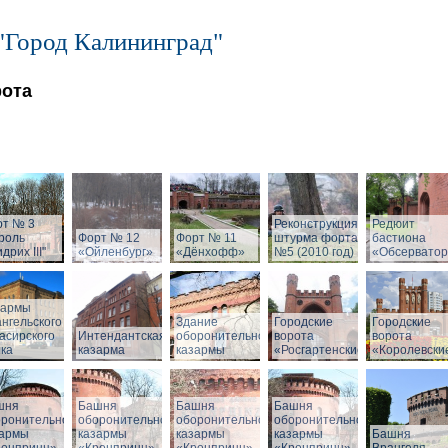
"Город Калининград"
рота
рт № 3
Реконструкция
Редюит
роль
Форт № 12
Форт № 11
штурма форта
бастиона
дрих III"
«Ойленбург»
«Дёнхофф»
№5 (2010 год)
«Обсервато
зармы
нгельского
Здание
Городские
Городские
асирского
Интендантская
оборонительной
ворота
ворота
ка
казарма
казармы
«Росгартенские»
«Королевски
шня
Башня
Башня
Башня
оронительной
оборонительной
оборонительной
оборонительной
зармы
казармы
казармы
казармы
Башня