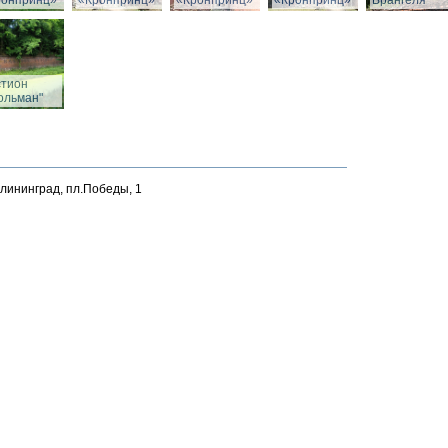
ронпринц»
«Кронпринц»
«Кронпринц»
«Кронпринц»
Врангеля
стион
ольман"
алининград, пл.Победы, 1