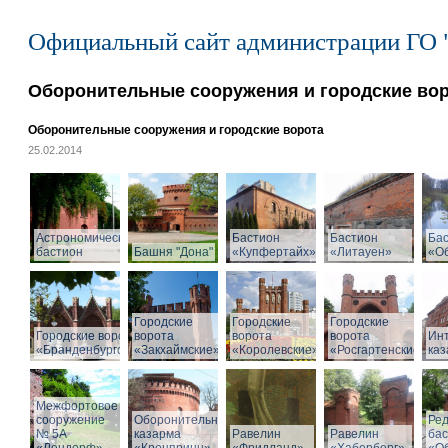
Официальный сайт администрации ГО 
Оборонительные сооружения и городские во
Оборонительные сооружения и городские ворота
25.02.2014
Астрономический
Бастион
Бастион
Ба
бастион
Башня "Дона"
«Купфертайх»
«Литауен»
«О
Городские
Городские
Городские
Городские ворота
ворота
ворота
ворота
Ин
«Бранденбургские»
«Закхаймские»
«Королевские»
«Росгартенские»
ка
Межфортовое
сооружение
Оборонительная
Ре
№ 5А
казарма
Равелин
Равелин
ба