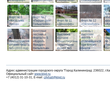
«Лендорф»
«Кронпринц»
«Фридланд»
«Хаберберг»
«О
Ба
Форт № 6
Форт № 7
об
«Королева
«Герцог фон
Форт № 11
Форт № 12
ка
Луиза»
Гольштейн»
«Дёнхофф»
«Ойленбург»
«К
Мемориальный
Винтовая
камень с
лестница
Выставка
именами
Форта № 5
«Штурм
героев
Вид
Реконструкция
«Король
Кёнигсберга»на
отличившихся
№-5
штурма форта
Фридрих
территории
при взятие
Фр
№5 (2010 год)
Вильгельм»
форта №5
форта
Ви
Адрес администрации городского округа "Город Калининград: 236022, г.К
Официальный сайт
www.klgd.ru
+7 (4012) 31-10-31, E-mail:
cityhall@klgd.ru