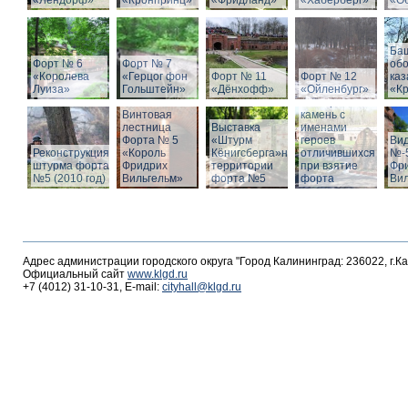
«Лендорф»
«Кронпринц»
«Фридланд»
«Хаберберг»
«О
Ба
Форт № 6
Форт № 7
об
«Королева
«Герцог фон
Форт № 11
Форт № 12
ка
Луиза»
Гольштейн»
«Дёнхофф»
«Ойленбург»
«К
Мемориальный
Винтовая
камень с
лестница
Выставка
именами
Форта № 5
«Штурм
героев
Вид
Реконструкция
«Король
Кёнигсберга»на
отличившихся
№-5
штурма форта
Фридрих
территории
при взятие
Фр
№5 (2010 год)
Вильгельм»
форта №5
форта
Ви
Адрес администрации городского округа "Город Калининград: 236022, г.К
Официальный сайт
www.klgd.ru
+7 (4012) 31-10-31, E-mail:
cityhall@klgd.ru