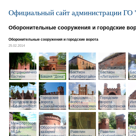
Официальный сайт администрации ГО 
Оборонительные сооружения и городские во
Оборонительные сооружения и городские ворота
25.02.2014
Астрономический
Бастион
Бастион
Ба
бастион
Башня "Дона"
«Купфертайх»
«Литауен»
«О
Городские
Городские
Городские
Городские ворота
ворота
ворота
ворота
Ин
«Бранденбургские»
«Закхаймские»
«Королевские»
«Росгартенские»
ка
Межфортовое
сооружение
Оборонительная
Ре
№ 5А
казарма
Равелин
Равелин
ба