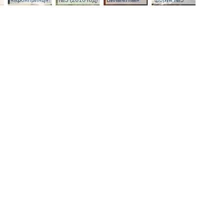
»
«Кронпринц»
№5 (2010 год)
Вильгельм»
форта №5