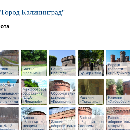
"Город Калининград"
рота
Ворота
стион
Бастион
Башня
крепости
бертайх»
"Грольман"
Врангеля
Бункер Ляша
«Фридрихсбу
епостные
ота
Межфортовое
ридландские»
сооружение
Оборонительная
предмостными
№ 5А
казарма
Равелин
Равелин
реплениями
«Лендорф»
«Кронпринц»
«Фридланд»
«Хаберберг»
Башня
Башня
Башня
оборонительной
Здание
оборонительной
оборонитель
рт № 12
казармы
оборонительной
казармы
казармы