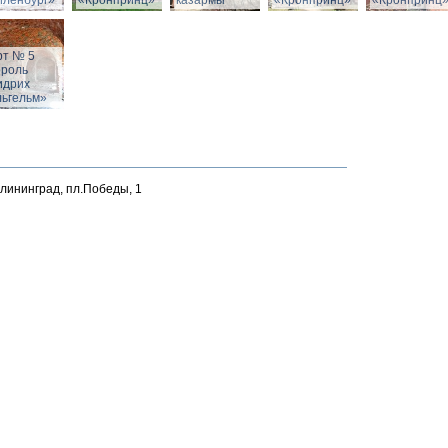
йленбург»
«Кронпринц»
казармы
«Кронпринц»
«Кронпринц
рт № 5
ороль
идрих
льгельм»
алининград, пл.Победы, 1