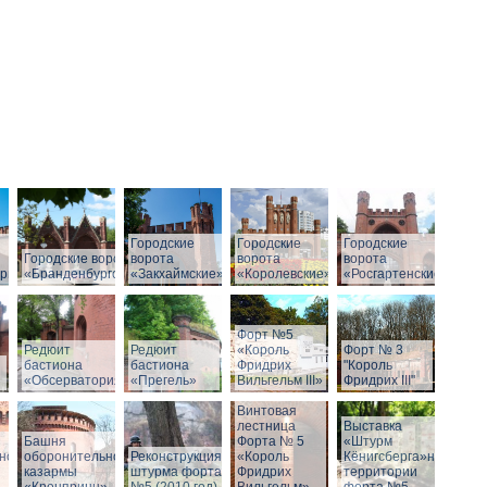
Городские
Городские
Городские
Городские ворота
ворота
ворота
ворота
рг»
«Бранденбургские»
«Закхаймские»
«Королевские»
«Росгартенские»
Форт №5
Редюит
Редюит
«Король
Форт № 3
бастиона
бастиона
Фридрих
"Король
«Обсерватория»
«Прегель»
Вильгельм III»
Фридрих III"
Винтовая
лестница
Выставка
Башня
Форта № 5
«Штурм
ной
оборонительной
Реконструкция
«Король
Кёнигсберга»на
казармы
штурма форта
Фридрих
территории