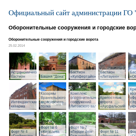
Официальный сайт администрации ГО 
Оборонительные сооружения и городские во
Оборонительные сооружения и городские ворота
25.02.2014
Астрономический
Бастион
Бастион
Ба
бастион
Башня "Дона"
«Купфертайх»
«Литауен»
«О
Кр
Казармы
Комплекс
вор
Врангельского
оборонительных
Крепостные
«Ф
Интендантская
кирасирского
сооружений
ворота
с 
казарма
полка
Литовского вала
«Аусфальские»
ук
Форт № 6
Форт № 7
Форт № 4
«Королева
«Герцог фон
Форт № 11
Фо