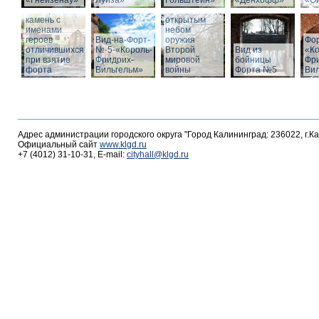
«Гнейзенау»
Луиза»
Гольштейн»
«Дёнхофф»
«О
Мемориальный
Выставка под
камень с
открытым
именами
небом
героев
Вид-на-Форт-
оружия
Фо
отличившихся
№-5-«Король-
Второй
Вид из
«К
при взятие
Фридрих-
мировой
бойницы
Фр
форта
Вильгельм»
войны
Форта №5
Ви
Адрес администрации городского округа "Город Калининград: 236022, г.К
Официальный сайт
www.klgd.ru
+7 (4012) 31-10-31, E-mail:
cityhall@klgd.ru