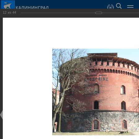
КАЛИНИНГРАД
12
из
44
Город Калининград
›
Город
›
Фотогалерея
›
Калининград
›
Оборонительные сооружения и городские ворота
Оборонительные сооружения и городские ворота
Оборонительные сооружения и городские ворота
25.02.2014