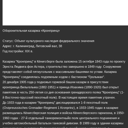
Оборонительная казарма «Кронпринц»
Статус: Объект культурного наследия федерального значения
Адрес: г. Калининград, Литовский вал, 38
Год постройки: XIX в.
Казарма "Кронпринц" в Кёнигсберге была заложена 15 октября 1843 года по проекту
Эрнста Людвига фон Астера, строительство завершено в 1849 году. Сооружение
представляет собой пятиугольник с массивными башнями по углам. Казарма
"Кронпринц" соединялась подземным ходом с бастионом "Грольман".
20 декабря 1905 года у подножья горжевой башни казарм в присутствии
кронпринца Вильгельма (1882-1951) и принца Иоахима (1890-1920) был открыт
памятник в честь 250-летия со дня основания гренадерского полка "Кронпринц" (1-
й Восточно-прусский пехотный полк). В настоящее время памятник утрачен.
До 1933 года в казарме "Кронпринц" дислоцировался 1-й пехотный полк
(Ostpreussisches Grenadier-Regiment 1 Kronprinz), в 1933-1945 годах в казарме
размещалась Кёнигсбергская полиция и войска Кённгсбергского гарнизона, в 1950-
1960 годах - 27-й отдельный танкоремонтныйо полк центрального подчинения и
учебно-автомобнльный батальон танковой дивизии. В 1989 году в здании казармы