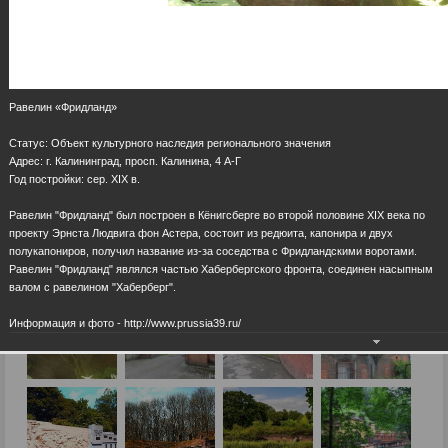
Равелин «Фридланд»
Статус: Объект культурного наследия регионального значения
Адрес: г. Калининград, просп. Калинина, 4 А-Г
Год постройки: сер. ХIХ в.
Равелин "Фридланд" был построен в Кёнигсберге во второй половине XIX века по
проекту Эрнста Людвига фон Астера, состоит из редюита, капонира и двух
полукапониров, получил название из-за соседства с Фридландскими воротами.
Равелин "Фридланд" являлся частью Хабербергского фронта, соединен насыпным
валом с равелином "Хаберберг".
Информация и фото - http://www.prussia39.ru/