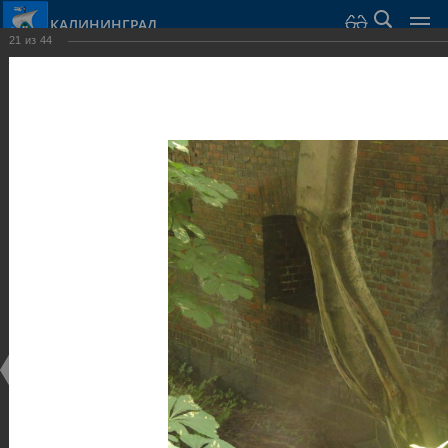
КАЛИНИНГРАД
21
из
44
Город Калининград
›
Город
›
Фотогалерея
›
Калининград
›
Оборонительные сооружения и городские ворота
Оборонительные сооружения и городские ворота
Оборонительные сооружения и городские ворота
25.02.2014