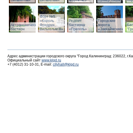
Вильгельм»
Вильгельм»
Форта №5
Бункер Ляша
«К
Форт №5
«Король
Редюит
Городские
Астрономический
Фридрих
бастиона
ворота
Ба
бастион
Вильгельм III»
«Прегель»
«Закхаймские»
"Гр
Адрес администрации городского округа "Город Калининград: 236022, г.К
Официальный сайт
www.klgd.ru
+7 (4012) 31-10-31, E-mail:
cityhall@klgd.ru