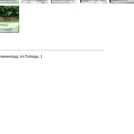
ронпринц»
«Кронпринц»
«Кронпринц»
«Кронпринц»
Врангеля
стион
ольман"
алининград, пл.Победы, 1