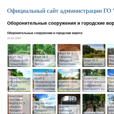
Официальный сайт администрации ГО 
Оборонительные сооружения и городские во
Оборонительные сооружения и городские ворота
25.02.2014
Форт № 5
Форт № 7
Форт № 6
«Король
Фо
«Герцог фон
«Королева
Фридрих
Форт № 4
"Ко
Гольштейн»
Луиза»
Вильгельм»
«Гнейзенау»
Фри
Крепостные
Межфортовое
ворота
Комплекс
Ка
сооружение
«Фридландские»
Крепостные
оборонительных
Вра
№ 5А
с предмостными
ворота
сооружений
кир
«Лендорф»
укреплениями
«Аусфальские»
Литовского вала
пол
Винтовая
лестница
Форта № 5
Вид-на-Форт-
Ба
«Король
№-5-«Король-
Вид из
об
Фридрих
Фридрих-
бойницы
ка