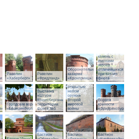
Мемориальный
камень с
именами
героев
Оборонительная
отличившихся
Равелин
Равелин
казарма
при взятие
рия»
«Хаберберг»
«Фридланд»
«Кронпринц»
форта
Выставка под
открытым
Выставка
небом
«Штурм
оружия
Кёнигсберга»на
Второй
Ворота
Городские ворота
территории
мировой
крепости
е»
«Бранденбургские»
форта №5
войны
«Фридрихсбург»
Бастион
Бастион
Бастион