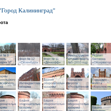
"Город Калининград"
рота
рт № 3
Реконструкция
Редюит
роль
Форт № 12
Форт № 11
штурма форта
бастиона
дрих III"
«Ойленбург»
«Дёнхофф»
№5 (2010 год)
«Обсервато
зармы
нгельского
Здание
Городские
Городские
асирского
Интендантская
оборонительной
ворота
ворота
ка
казарма
казармы
«Росгартенские»
«Королевски
шня
Башня
Башня
Башня
оронительной
оборонительной
оборонительной
оборонительной
зармы
казармы
казармы
казармы
Башня