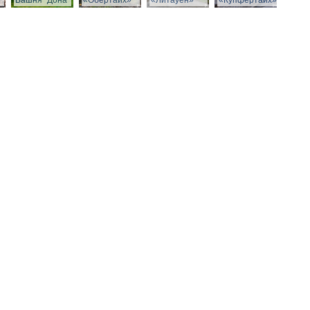
Башня "Дона"
«Обертайх»
«Литауен»
«Купфертайх»