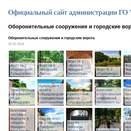
Официальный сайт администрации ГО 
Оборонительные сооружения и городские во
Оборонительные сооружения и городские ворота
25.02.2014
Форт № 5
Форт № 7
Форт № 6
«Король
Фо
«Герцог фон
«Королева
Фридрих
Форт № 4
"Ко
Гольштейн»
Луиза»
Вильгельм»
«Гнейзенау»
Фри
Крепостные
Межфортовое
ворота
Комплекс
Ка
сооружение
«Фридландские»
Крепостные
оборонительных
Вра
№ 5А
с предмостными
ворота
сооружений
кир
«Лендорф»
укреплениями
«Аусфальские»
Литовского вала
пол
Винтовая
лестница
Форта № 5
Вид-на-Форт-
Ба
«Король
№-5-«Король-
Вид из
об
Фридрих
Фридрих-
бойницы
ка