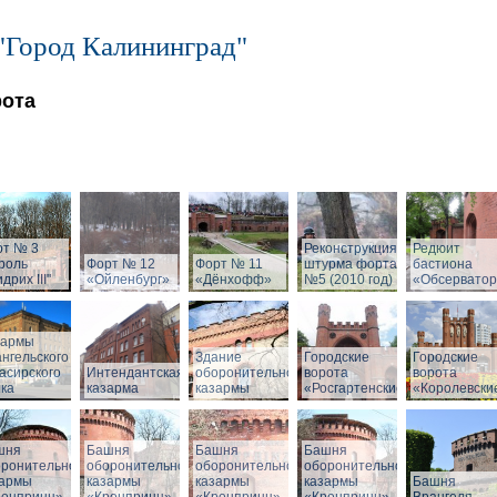
"Город Калининград"
рота
рт № 3
Реконструкция
Редюит
роль
Форт № 12
Форт № 11
штурма форта
бастиона
дрих III"
«Ойленбург»
«Дёнхофф»
№5 (2010 год)
«Обсервато
зармы
нгельского
Здание
Городские
Городские
асирского
Интендантская
оборонительной
ворота
ворота
ка
казарма
казармы
«Росгартенские»
«Королевски
шня
Башня
Башня
Башня
оронительной
оборонительной
оборонительной
оборонительной
зармы
казармы
казармы
казармы
Башня