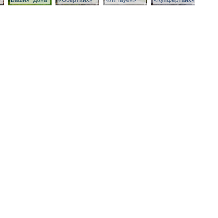
Башня "Дона"
«Обертайх»
«Литауен»
«Купфертайх»