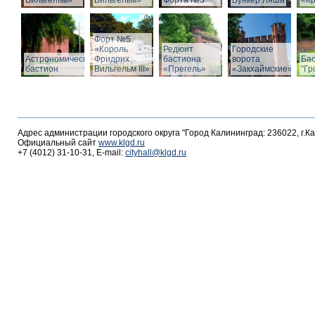
Вильгельм»
Вильгельм»
Форта №5
Бункер Ляша
«К
Форт №5
«Король
Редюит
Городские
Астрономический
Фридрих
бастиона
ворота
Ба
бастион
Вильгельм III»
«Прегель»
«Закхаймские»
"Гр
Адрес администрации городского округа "Город Калининград: 236022, г.К
Официальный сайт
www.klgd.ru
+7 (4012) 31-10-31, E-mail:
cityhall@klgd.ru