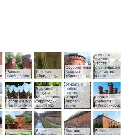
Мемориальный
камень с
именами
героев
Оборонительная
отличившихся
Равелин
Равелин
казарма
при взятие
рия»
«Хаберберг»
«Фридланд»
«Кронпринц»
форта
Выставка под
открытым
Выставка
небом
«Штурм
оружия
Кёнигсберга»на
Второй
Ворота
Городские ворота
территории
мировой
крепости
е»
«Бранденбургские»
форта №5
войны
«Фридрихсбург»
Бастион
Бастион
Бастион