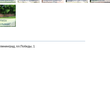
ронпринц»
«Кронпринц»
«Кронпринц»
«Кронпринц»
Врангеля
стион
ольман"
алининград, пл.Победы, 1